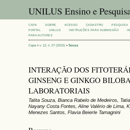
UNILUS Ensino e Pesquis
CAPA
SOBRE
ACESSO
CADASTRO
PESQUISA
PORTAL
UNILUS
INSTRUÇÕES PARA SUBMISSÃO
I
PARA AUTORES
Capa
>
v. 12, n. 27 (2015)
>
Souza
INTERAÇÃO DOS FITOTERÁ
GINSENG E GINKGO BILOB
LABORATORIAIS
Talita Souza, Bianca Rabelo de Medeiros, Tati
Nayany Costa Fontes, Aline Valério de Lima, K
Menezes Santos, Flavia Beierle Tamagnini