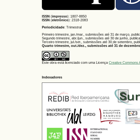
ISSN
(
impresso
): 1807-8850
ISSN
(
eletrônico
):
2318-2083
Periodicidade
: Trimestral
Primeiro trimestre, jan./mar., submissões até 31 de março, publi
Segundo trimestre, abr./jun., submissões até 30 de junho, public
Terceiro trimestre, jul./set., submissões até 30 de setembro, pub
Quarto trimestre, out./dez., submissões até 31 de dezembro,
Este obra está licenciado com uma Licença
Creative Commons A
Indexadores