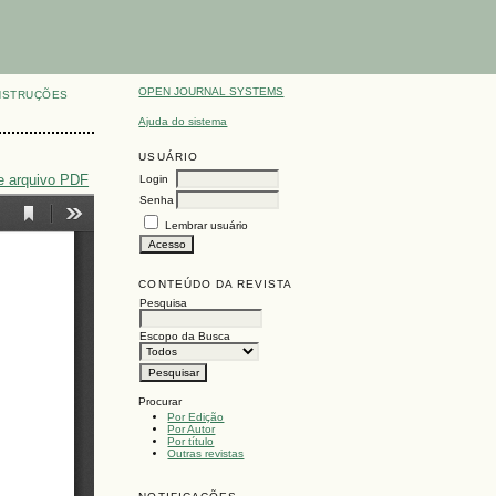
OPEN JOURNAL SYSTEMS
NSTRUÇÕES
Ajuda do sistema
USUÁRIO
e arquivo PDF
Login
Senha
Lembrar usuário
CONTEÚDO DA REVISTA
Pesquisa
Escopo da Busca
Procurar
Por Edição
Por Autor
Por título
Outras revistas