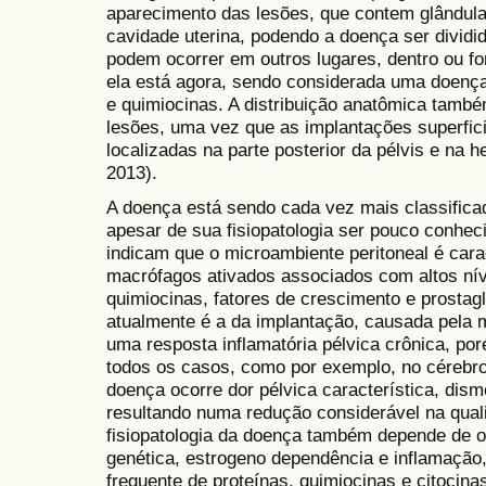
aparecimento das lesões, que contem glândula
cavidade uterina, podendo a doença ser dividi
podem ocorrer em outros lugares, dentro ou for
ela está agora, sendo considerada uma doença 
e quimiocinas. A distribuição anatômica tamb
lesões, uma vez que as implantações superfic
localizadas na parte posterior da pélvis e 
2013).
A doença está sendo cada vez mais classifica
apesar de sua fisiopatologia ser pouco conhec
indicam que o microambiente peritoneal é car
macrófagos ativados associados com altos níve
quimiocinas, fatores de crescimento e prostagl
atualmente é a da implantação, causada pela
uma resposta inflamatória pélvica crônica, por
todos os casos, como por exemplo, no céreb
doença ocorre dor pélvica característica, disme
resultando numa redução considerável na qual
fisiopatologia da doença também depende de o
genética, estrogeno dependência e inflamação
frequente de proteínas, quimiocinas e citocina