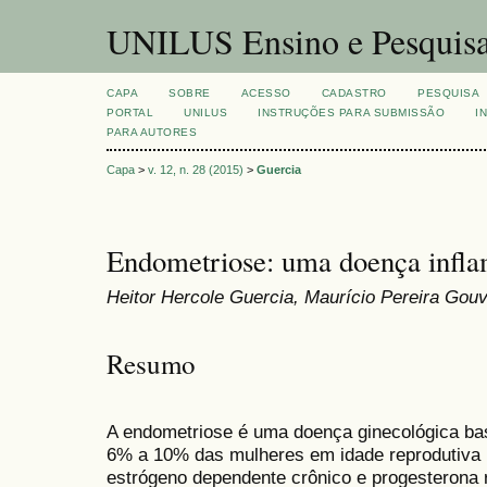
UNILUS Ensino e Pesquis
CAPA
SOBRE
ACESSO
CADASTRO
PESQUISA
PORTAL
UNILUS
INSTRUÇÕES PARA SUBMISSÃO
I
PARA AUTORES
Capa
>
v. 12, n. 28 (2015)
>
Guercia
Endometriose: uma doença infla
Heitor Hercole Guercia, Maurício Pereira Gou
Resumo
A endometriose é uma doença ginecológica bas
6% a 10% das mulheres em idade reprodutiv
estrógeno dependente crônico e progesterona r