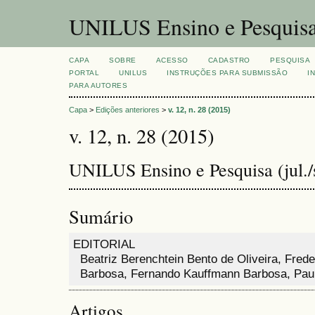
UNILUS Ensino e Pesquis
CAPA
SOBRE
ACESSO
CADASTRO
PESQUISA
PORTAL
UNILUS
INSTRUÇÕES PARA SUBMISSÃO
I
PARA AUTORES
Capa
>
Edições anteriores
>
v. 12, n. 28 (2015)
v. 12, n. 28 (2015)
UNILUS Ensino e Pesquisa (jul./s
Sumário
EDITORIAL
Beatriz Berenchtein Bento de Oliveira, Fred
Barbosa, Fernando Kauffmann Barbosa, Paul
Artigos