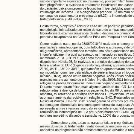
são de importante significado no tratamento, pois permitem fo
bom prognóstico, e evitando o tratamento insuficiente nos cas
do paciente, baixa contagem de leucócitos, hiperdiploidia, alg
imunologia de linfócitos T e o diagnóstico precoce. Já um mau
semanas de tratamento, a presença da t(9:22), a imunologia de 
tratamento inicial (LAKS et al., 2003).
Desta forma, o objetivo é relatar o caso de um paciente pediát
metodologia, foi realizado um relato de caso de um paciente p
laboratoriais e exames realizados desde o diagnóstico primári
pesquisa foi aprovada no Comitê de Ética em Pesquisa com Se
Como relato de caso, no dia 23/06/2010 foi realizado o hemogr
anemia leve, uma leucopenia, com linfocitose e a presença de 5 
de granulócitos, apresentando também uma baixa quantidade da s
imunofenotipagem, a qual apresentou os marcadores positivos
membrana, e TdT, CD79 e IgM como marcadores de citoplasma, co
diagnóstico. No dia 25, foi realizado o cariótipo de banda g do
feita a análise do LCR (Liquido cefalorraquidiano), apresentand
21/10, 04/11, 23/12 e 30/12, que também se apresentaram norma
normocelular, com hipercelularidade de série eritrocítica e hipo
mínima (DRM), dando um resultado negativo. Após várias análise
granulócitos e o aumento de eritróides. No dia 29/06/2011 foi 
relação às provas bioquímicas, houve um pequeno aumento da A
Durante meses foram feitas mais algumas análises do LCR. No dia
relacionadas à doença de base do paciente. No dia 08 do mesmo
amostra, foi realizado o cariótipo com banda G, revelando um car
acompanhamento da recidiva em relação ao SNC. Resultados ma
Residual Mínima. Em 02/10/2013 começaram os exames pré-tran
na contagem diferencial e uma contagem normal de plaquetas. 
apresentaram-se inferiores aos valores de referência, a dosagem d
remissão imunofenotípica de LLA pré B pelo marcador CD34+. Ap
no trigésimo sétimo dia após o transplante, 100% da produção m
Como observado, todas as características prognósticas da le
meses do início do tratamento, relatando-se de um caso incom
conceitos do prognóstico são constantemente atualizados e rev