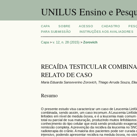
UNILUS Ensino e Pesqu
CAPA
SOBRE
ACESSO
CADASTRO
PES
PARA SUBMISSÃO
INSTRUÇÕES AOS AVALIADORES
Capa
>
v. 12, n. 28 (2015)
>
Zorovich
RECAÍDA TESTICULAR COMBINA
RELATO DE CASO
Maria Eduarda Sanseverino Zorovich, Thiago Arruda Souza, Elia
Resumo
O presente estudo visa caracterizar um caso de Leucemia Linfóid
combinada, sendo assim, um caso incomum. A Leucemia Linfóde 
linfoides em nível de medula óssea, e é a leucemia mais comum e
total ou parcial de sua maturação, produzindo muitos linfoblast
conhecimento do tipo celular que está sendo produzido exager
remissão completa. A prevenção da recidiva da leucemia no SNC 
radioterapia do crânio. A maioria dos pacientes pode ser curad
intensivo, podendo apresentar recidiva na medula óssea, no s