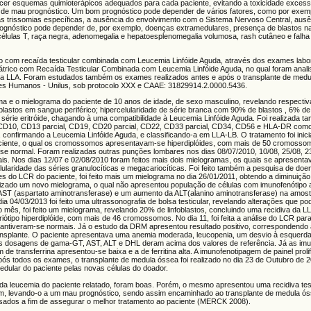
rnecer esquemas quimioterápicos adequados para cada paciente, evitando a toxicidade exces
os de mau prognóstico. Um bom prognóstico pode depender de vários fatores, como por exemp
umas trissomias específicas, a ausência do envolvimento com o Sistema Nervoso Central, aus
 prognóstico pode depender de, por exemplo, doenças extramedulares, presença de blastos 
células T, raça negra, adenomegalia e hepatoesplenomegalia volumosa, rash cutâneo e falha
rico com recaída testicular combinada com Leucemia Linfóide Aguda, através dos exames lab
ediátrico com Recaída Testicular Combinada com Leucemia Linfóide Aguda, no qual foram ana
o da LLA. Foram estudados também os exames realizados antes e após o transplante de medu
res Humanos - Unilus, sob protocolo XXX e CAAE: 31829914.2.0000.5436.
ama e o mielograma do paciente de 10 anos de idade, de sexo masculino, revelando respect
blastos em sangue periférico; hipercelularidade de série branca com 90% de blastos , 6% de 
érie eritróide, chagando à uma compatibilidade à Leucemia Linfóide Aguda. Foi realizada 
: CD10, CD13 parcial, CD19, CD20 parcial, CD22, CD33 parcial, CD34, CD56 e HLA-DR co
nfirmando a Leucemia Linfóide Aguda, e classificando-a em LLA-LB. O tratamento foi inici
 paciente, o qual os cromossomos apresentavam-se hiperdiplóides, com mais de 50 cromossomo
o-se normal. Foram realizadas outras punções lombares nos dias 08/07/2010, 10/08, 25/08, 23
is. Nos dias 12/07 e 02/08/2010 foram feitos mais dois mielogramas, os quais se apresent
celularidade das séries granulocíticas e megacariocíticas. Foi feito também a pesquisa de doe
s do LCR do paciente, foi feito mais um mielograma no dia 26/01/2011, obtendo a diminuição
realizado um novo mielograma, o qual não apresentou população de células com imunofenótip
ST (aspartato aminotransferase) e um aumento da ALT(alanino aminotransferase) na amostr
 04/03/2013 foi feito uma ultrassonografia de bolsa testicular, revelando alterações que po
 mês, foi feito um mielograma, revelando 20% de linfoblastos, concluindo uma recidiva da
iótipo hiperdiplóide, com mais de 46 cromossomos. No dia 11, foi feita a análise do LCR par
ntiveram-se normais. Já o estudo da DRM apresentou resultado positivo, correspondendo
splante. O paciente apresentava uma anemia moderada, leucopenia, um desvio à esquerd
As dosagens de gama-GT, AST, ALT e DHL deram acima dos valores de referência. Já as imu
e transferrina apresentou-se baixa e a de ferritina alta. A imunofenotipagem de painel prolif
ós todos os exames, o transplante de medula óssea foi realizado no dia 23 de Outubro de 
edular do paciente pelas novas células do doador.
ucemia do paciente relatado, foram boas. Porém, o mesmo apresentou uma recidiva test
um, levando-o a um mau prognóstico, sendo assim encaminhado ao transplante de medula ós
isados a fim de assegurar o melhor tratamento ao paciente (MERCK 2008).