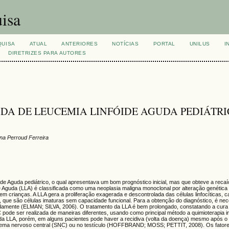
isa
QUISA
ATUAL
ANTERIORES
NOTÍCIAS
PORTAL
UNILUS
I
DIRETRIZES PARA AUTORES
DA DE LEUCEMIA LINFÓIDE AGUDA PEDIÁTRI
na Perroud Ferreira
e Aguda pediátrico, o qual apresentava um bom prognóstico inicial, mas que obteve a recaíd
Aguda (LLA) é classificada como uma neoplasia maligna monoclonal por alteração genética
m crianças. A LLA gera a proliferação exagerada e descontrolada das células linfocíticas, 
os, que são células imaturas sem capacidade funcional. Para a obtenção do diagnóstico, é ne
adamente (ELMAN; SILVA, 2006). O tratamento da LLA é bem prolongado, constatando a cura
pode ser realizada de maneiras diferentes, usando como principal método a quimioterapia in
a da LLA, porém, em alguns pacientes pode haver a recidiva (volta da doença) mesmo após o
istema nervoso central (SNC) ou no testículo (HOFFBRAND; MOSS; PETTIT, 2008). Os fator