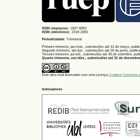
ISSN
(
impresso
): 1807-8850
ISSN
(
eletrônico
):
2318-2083
Periodicidade
: Trimestral
Primeiro trimestre, jan./mar., submissões até 31 de março, publi
Segundo trimestre, abr./jun., submissões até 30 de junho, public
Terceiro trimestre, jul./set., submissões até 30 de setembro, pub
Quarto trimestre, out./dez., submissões até 31 de dezembro,
Este obra está licenciado com uma Licença
Creative Commons A
Indexadores