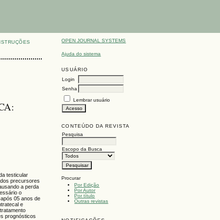
OPEN JOURNAL SYSTEMS
NSTRUÇÕES
Ajuda do sistema
USUÁRIO
Login
Senha
Lembrar usuário
CA:
CONTEÚDO DA REVISTA
Pesquisa
Escopo da Busca
a testicular
Procurar
 dos precursores
Por Edição
causando a perda
Por Autor
cessário o
Por título
 após 05 anos de
Outras revistas
tratecal e
 tratamento
es prognósticos