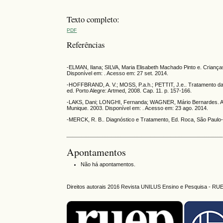
Texto completo:
PDF
Referências
-ELMAN, Ilana; SILVA, Maria Elisabeth Machado Pinto e. Crianç
Disponível em: . Acesso em: 27 set. 2014.
-HOFFBRAND, A. V.; MOSS, P.a.h.; PETTIT, J.e.. Tratamento da
ed. Porto Alegre: Artmed, 2008. Cap. 11. p. 157-166.
-LAKS, Dani; LONGHI, Fernanda; WAGNER, Mário Bernardes. Avali
Munique. 2003. Disponível em: . Acesso em: 23 ago. 2014.
-MERCK, R. B.. Diagnóstico e Tratamento, Ed. Roca, São Paulo- 
Apontamentos
Não há apontamentos.
Direitos autorais 2016 Revista UNILUS Ensino e Pesquisa - RU