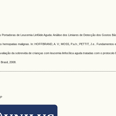
as Portadoras de Leucemia Linfóide Aguda: Análise dos Limiares de Detecção dos Gostos Bá
s hemopatias malignas. In: HOFFBRAND, A. V.; MOSS, P.a.h.; PETTIT, J.e.. Fundamentos e
ação da sobrevida de crianças com leucemia linfocítica aguda tratadas com o protocolo B
Brasil, 2008.
EP