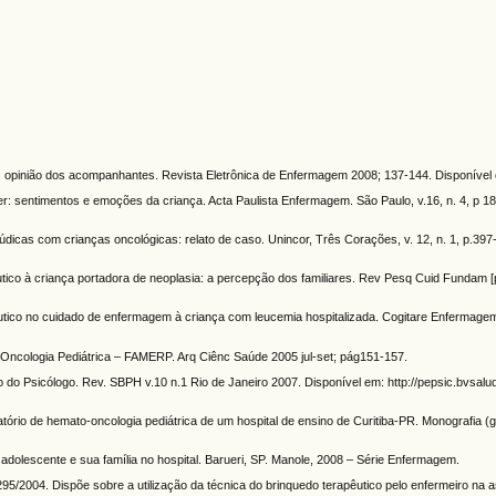
 opinião dos acompanhantes. Revista Eletrônica de Enfermagem 2008; 137-144. Disponível 
ntimentos e emoções da criança. Acta Paulista Enfermagem. São Paulo, v.16, n. 4, p 18-
údicas com crianças oncológicas: relato de caso. Unincor, Três Corações, v. 12, n. 1, p.397-
utico à criança portadora de neoplasia: a percepção dos familiares. Rev Pesq Cuid Fundam [
co no cuidado de enfermagem à criança com leucemia hospitalizada. Cogitare Enfermagem, 
cologia Pediátrica – FAMERP. Arq Ciênc Saúde 2005 jul-set; pág151-157.
do Psicólogo. Rev. SBPH v.10 n.1 Rio de Janeiro 2007. Disponível em: http://pepsic.bvsalud
tório de hemato-oncologia pediátrica de um hospital de ensino de Curitiba-PR. Monografia 
dolescente e sua família no hospital. Barueri, SP. Manole, 2008 – Série Enfermagem.
2004. Dispõe sobre a utilização da técnica do brinquedo terapêutico pelo enfermeiro na a