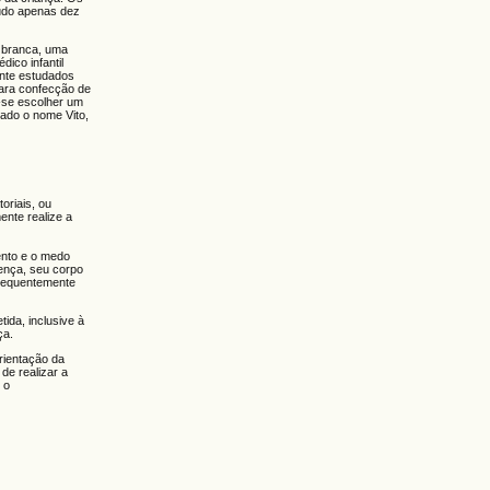
tudo apenas dez
r branca, uma
ico infantil
ente estudados
para confecção de
u-se escolher um
rado o nome Vito,
oriais, ou
ente realize a
ento e o medo
oença, seu corpo
nsequentemente
ida, inclusive à
ça.
orientação da
de realizar a
 o