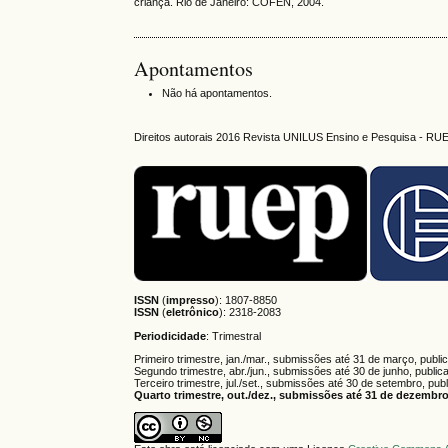
criança. Rio de Janeiro: COFEN, 2004.
Apontamentos
Não há apontamentos.
Direitos autorais 2016 Revista UNILUS Ensino e Pesquisa - RU
ISSN
(
impresso
): 1807-8850
ISSN
(
eletrônico
):
2318-2083
Periodicidade
: Trimestral
Primeiro trimestre, jan./mar., submissões até 31 de março, publi
Segundo trimestre, abr./jun., submissões até 30 de junho, public
Terceiro trimestre, jul./set., submissões até 30 de setembro, pub
Quarto trimestre, out./dez., submissões até 31 de dezembro,