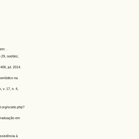
em: .
29, out/dez,
406, jul. 2014.
periódico na
v. 17, n. 4,
.org/scielo.php?
(graduação em
ssistência à