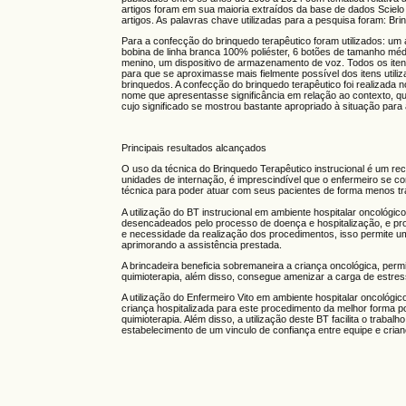
artigos foram em sua maioria extraídos da base de dados Scielo 
artigos. As palavras chave utilizadas para a pesquisa foram: Brin
Para a confecção do brinquedo terapêutico foram utilizados: um
bobina de linha branca 100% poliéster, 6 botões de tamanho médio
menino, um dispositivo de armazenamento de voz. Todos os iten
para que se aproximasse mais fielmente possível dos itens util
brinquedos. A confecção do brinquedo terapêutico foi realizada
nome que apresentasse significância em relação ao contexto, qu
cujo significado se mostrou bastante apropriado à situação para a 
Principais resultados alcançados
O uso da técnica do Brinquedo Terapêutico instrucional é um recu
unidades de internação, é imprescindível que o enfermeiro se con
técnica para poder atuar com seus pacientes de forma menos t
A utilização do BT instrucional em ambiente hospitalar oncoló
desencadeados pelo processo de doença e hospitalização, e prop
e necessidade da realização dos procedimentos, isso permite um
aprimorando a assistência prestada.
A brincadeira beneficia sobremaneira a criança oncológica, perm
quimioterapia, além disso, consegue amenizar a carga de estresse
A utilização do Enfermeiro Vito em ambiente hospitalar oncológic
criança hospitalizada para este procedimento da melhor forma po
quimioterapia. Além disso, a utilização deste BT facilita o traba
estabelecimento de um vinculo de confiança entre equipe e crian