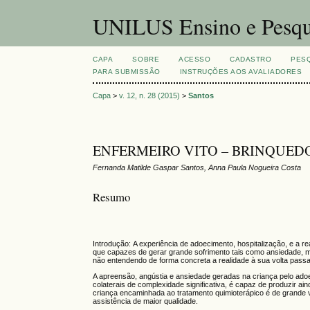
UNILUS Ensino e Pesqu
CAPA
SOBRE
ACESSO
CADASTRO
PES
PARA SUBMISSÃO
INSTRUÇÕES AOS AVALIADORES
Capa
>
v. 12, n. 28 (2015)
>
Santos
ENFERMEIRO VITO – BRINQUED
Fernanda Matilde Gaspar Santos, Anna Paula Nogueira Costa
Resumo
Introdução: A experiência de adoecimento, hospitalização, e a
que capazes de gerar grande sofrimento tais como ansiedade, me
não entendendo de forma concreta a realidade à sua volta passa
A apreensão, angústia e ansiedade geradas na criança pelo adoe
colaterais de complexidade significativa, é capaz de produzir ai
criança encaminhada ao tratamento quimioterápico é de grande v
assistência de maior qualidade.