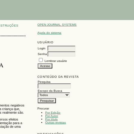
OPEN JOURNAL SYSTEMS
NSTRUÇÕES
Ajuda do sistema
USUÁRIO
Login
Senha
Lembrar usuário
CA
CONTEÚDO DA REVISTA
Pesquisa
Escopo da Busca
imentos negativos
Procurar
a criança que,
es realmente são.
Por Edição
Por Autor
Por título
ersos efeitos
Outras revistas
rientação para a
estação de uma