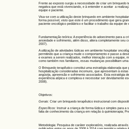
Frente ao exposto surgiu a necessidade de criar um brinquedo t
negativa que está vivenciando, e à entender e aceitar a realizaç
equipe e paciente.
Visa-se com a utilização deste brinquedo em ambiente hospitalar 
forma possível, visto que este é um procedimento que gera gran
paciente oncológico pediátrico e facilitar o trabalho da equipe de
Fundamentação teórica: A experiência do adoecimento para a cri
ansiedade e sofrimento, além disso, altera completamente seu c
2007).
A utilização de atividades lúdicas em ambiente hospitalar oncol
permitindo que a criança mude o comportamento e passe a desem
e exames a serem realizados, melhor interação com a equipe, m
como também nos familiares, essas mudanças possibilitam uma 
O Brinquedo terapêutico constitui uma estratégia elaborada que 
hospitalização consideradas incomuns, que apresentam à esta
angústia, apreensão e sofrimento associados. Esta estratégia de
experiência atípica e complexa e necessitar ser devidamente e
2008).
Objetivos:
Gerais:
Criar um brinquedo terapêutico instrucional com disposi
Específicos:
Instruir a criança de forma lúdica e simples para 
falta de conhecimento da criança em relação à quimioterapia; Pre
Metodologia: Pesquisa de caráter exploratório, realizada através d
publicados entre os anos de 2008 à 2014 com temática relativa à