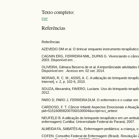
Texto completo:
PDF
Referências
Referências
AZEVEDO DM et al. O brincar enquanto instrumento terapêutico:
CAGNIN ERG, FERREIRA NML, DUPAS G. Vivenciando o câncer: se
2003. Disponível em: .
OLIVEIRA, Gilmara Beserra de et al. A importânciade atividades l
Disponível em: . Acesso em: 02 set. 2014.
MORAIS, R. C. M.; ASSIS, A. C. A utilização do brinquedo terapê
Internet], v. 2, p. 102-6, 2010.
SOUZA, Alexandra; FAVERO, Luciane. Uso do brinquedo terapêuti
2012.
PARO D, PARO J, FERREIRA DLM. O enfermeiro e o cuidar em On
CARDOSO, F. T. Câncer Infantil: Aspectos Emocionais e Atuação 
pid=S151608582007000100004&script=sci_arttext
NEUFELD B. A utilização do brinquedo terapêutico em um ambula
enfermagem) Curitiba: Universidade Federal do Paraná; 2007.
ALMEIDA FA, SABATÉS AL. Enfermagem pediátrica: a criança, o a
COFEN. Conselho Federal de Enfermagem (Brasil). Resolução 295/