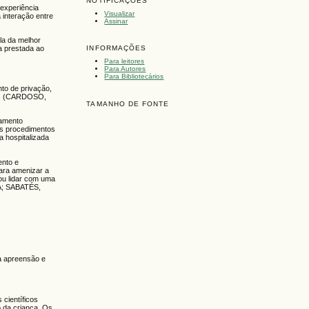
NOTIFICAÇÕES
 experiência
Visualizar
 interação entre
Assinar
-la da melhor
a prestada ao
INFORMAÇÕES
Para leitores
Para Autores
Para Bibliotecários
to de privação,
icas (CARDOSO,
TAMANHO DE FONTE
tamento
os procedimentos
a hospitalizada
ento e
ara amenizar a
 ou lidar com uma
DA; SABATÉS,
la apreensão e
 científicos
o da criança. Os