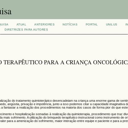
isa
QUISA
ATUAL
ANTERIORES
NOTÍCIAS
PORTAL
UNILUS
I
DIRETRIZES PARA AUTORES
O TERAPÊUTICO PARA A CRIANÇA ONCOLÓGI
 realização do tratamento quimioterápico desencadeiam na criança uma enorme gama de sent
do, angústia, privação e impotência, junto a isso podemos citar a capacidade imaginativa d
 a fantasiar a realização dos procedimentos na maioria dos casos de forma pior do que est
cimento e hospitalização somadas à realização da quimioterapia, procedimento que traz div
nda mais sofrimento. A utilização do brinquedo terapêutico instrucional como instrumento de o
alor para a amenização do sofrimento, maior interação entre equipe e paciente e para a pr