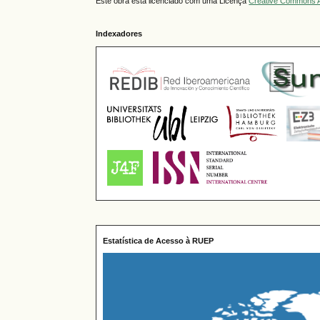
Este obra está licenciado com uma Licença
Creative Commons A
Indexadores
Estatística de Acesso à RUEP