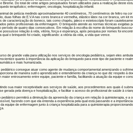
e Bireme. Do total de vinte artigos pesquisados foram utilizados para a realização deste es
quedo terapêutico; enfermagem; oncologia; hospitalização infantil.
 animal de pelúcia medindo aproximadamente 40 centímetros, 70 centímetros de feltro na co
, duas folhas de E.V.A nas cores branca e vermelha, elástico látex na cor branca, um kit méd
s de caracterização do boneco, tais como chapéu, jaleco e estetoscópio foram cautelosam
izados pelos profissionais da enfermagem. O brinquedo atende as normas técnicas exigidas 
 no período de quatro dias consecutivos. Em relação à escolha do nome do brinquedo busco
e possuísse relação à vida, vitória, força e esperança, após pesquisa por nomes foi encont
qual o brinquedo foi criado, significando: a vitória da vida, a vida que vence.
rso de grande valia para utilização nos serviços de oncologia pediátrica, sejam eles ambulat
scientize quanto à importância da aplicação do brinquedo para este tipo de paciente e realm
raumática e mais humanizada.
gico pediátrico consegue atuar como agente de mudança comportamental amenizando o sofrim
orciona de maneira sutil o aprendizado e entendimento da criança no que diz respeito à d
 maior entrosamento entre equipe, paciente e família, facilitando a atuação da equipe e co
itindo sua maior receptividade aos serviços de saúde, aos procedimentos aos quais é submet
 gerada pela doença e hospitalização, e facilitar o acesso do profissional de saúde à crian
o pediátrico permitirá a diminuição da apreensão da criança em relação à quimioterapia, e a 
ssível, fazendo com que ela entenda a experiência pela qual está passando e a importância 
lho da equipe de enfermagem junto à criança hospitalizada para a quimioterapia proporcionando
ça.