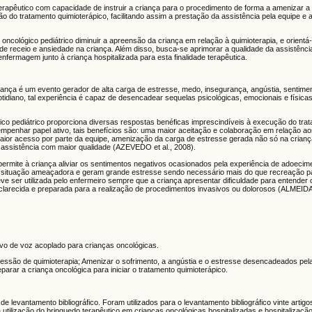
erapêutico com capacidade de instruir a criança para o procedimento de forma a amenizar a
ão do tratamento quimioterápico, facilitando assim a prestação da assistência pela equipe e a
oncológico pediátrico diminuir a apreensão da criança em relação à quimioterapia, e orientá
de receio e ansiedade na criança. Além disso, busca-se aprimorar a qualidade da assistênci
 enfermagem junto à criança hospitalizada para esta finalidade terapêutica.
ança é um evento gerador de alta carga de estresse, medo, insegurança, angústia, sentimen
otidiano, tal experiência é capaz de desencadear sequelas psicológicas, emocionais e fís
ógico pediátrico proporciona diversas respostas benéficas imprescindíveis à execução do tra
penhar papel ativo, tais benefícios são: uma maior aceitação e colaboração em relação a
aior acesso por parte da equipe, amenização da carga de estresse gerada não só na crianç
assistência com maior qualidade (AZEVEDO et al., 2008).
permite à criança aliviar os sentimentos negativos ocasionados pela experiência de adoecim
s situação ameaçadora e geram grande estresse sendo necessário mais do que recreação p
ve ser utilizada pelo enfermeiro sempre que a criança apresentar dificuldade para entender
sclarecida e preparada para a realização de procedimentos invasivos ou dolorosos (ALMEI
tivo de voz acoplado para crianças oncológicas.
a sessão de quimioterapia; Amenizar o sofrimento, a angústia e o estresse desencadeados pe
parar a criança oncológica para iniciar o tratamento quimioterápico.
e levantamento bibliográfico. Foram utilizados para o levantamento bibliográfico vinte artigos
 utilização do brinquedo terapêutico em crianças oncológicas hospitalizadas e hospitalizaçã