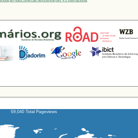
tribuição-NãoComercial-SemDerivações 4.0 Internacional
.
59,040 Total Pageviews