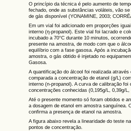
O princípio da técnica é pelo aumento de tem
fechado, onde as substâncias voláteis, vão se
de gás disponível (YONAMINE, 2003; CORRÊA
Em um vial foi adicionado em proporções iguai
interno (η-propanol). Este vial foi lacrado e c
incubado a 70°C durante 10 minutos, ocorren
presente na amostra, de modo com que o álcoo
equilíbrio com a fase gasosa. Após a incubaçã
amostra, o gás obtido é injetado no equipamen
Gasos
A quantificação do álcool foi realizada atravé
comparada a concentração de etanol (g/L) com
interno (n-propanol). A curva de calibração foi
concentrações conhecidas (0,195g/L, 0,39g/L, 0
Até o presente momento só foram obtidos e ana
a dosagem de etanol em amostra sanguínea. 
confirma a presença de etanol na amostra.
A figura abaixo revela a linearidade do teste 
pontos de concentração.