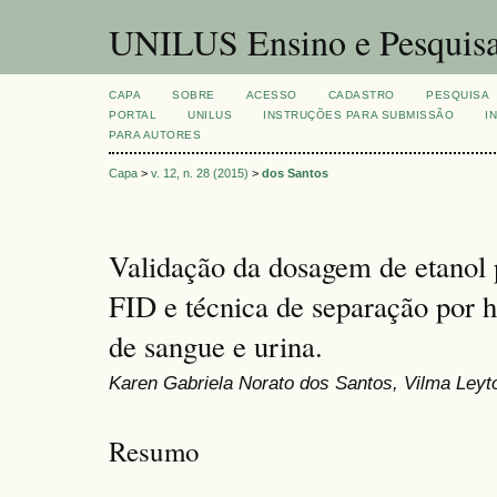
UNILUS Ensino e Pesquis
CAPA
SOBRE
ACESSO
CADASTRO
PESQUISA
PORTAL
UNILUS
INSTRUÇÕES PARA SUBMISSÃO
I
PARA AUTORES
Capa
>
v. 12, n. 28 (2015)
>
dos Santos
Validação da dosagem de etanol
FID e técnica de separação por 
de sangue e urina.
Karen Gabriela Norato dos Santos, Vilma Leyt
Resumo