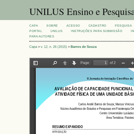
UNILUS Ensino e Pesquis
CAPA
SOBRE
ACESSO
CADASTRO
PESQUISA
PORTAL
UNILUS
INSTRUÇÕES PARA SUBMISSÃO
I
PARA AUTORES
Capa
>
v. 12, n. 26 (2015)
>
Barros de Souza