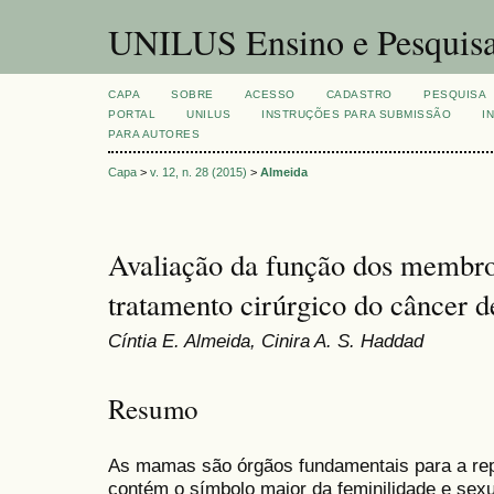
UNILUS Ensino e Pesquis
CAPA
SOBRE
ACESSO
CADASTRO
PESQUISA
PORTAL
UNILUS
INSTRUÇÕES PARA SUBMISSÃO
I
PARA AUTORES
Capa
>
v. 12, n. 28 (2015)
>
Almeida
Avaliação da função dos membro
tratamento cirúrgico do câncer
Cíntia E. Almeida, Cinira A. S. Haddad
Resumo
As mamas são órgãos fundamentais para a rep
contém o símbolo maior da feminilidade e sexu