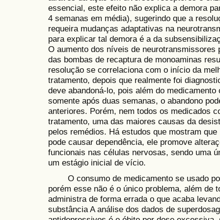
essencial, este efeito não explica a demora par
4 semanas em média), sugerindo que a resolu
requeira mudanças adaptativas na neurotransmi
para explicar tal demora é a da subsensibiliza
O aumento dos níveis de neurotransmissores p
das bombas de recaptura de monoaminas result
resolução se correlaciona com o início da melh
tratamento, depois que realmente foi diagnost
deve abandoná-lo, pois além do medicamento c
somente após duas semanas, o abandono pode 
anteriores. Porém, nem todos os medicados c
tratamento, uma das maiores causas da desis
pelos remédios. Há estudos que mostram que 
pode causar dependência, ele promove alteraçõ
funcionais nas células nervosas, sendo uma ún
um estágio inicial de vício.
O consumo de medicamento se usado por q
porém esse não é o único problema, além de 
administra de forma errada o que acaba leva
substância A análise dos dados de superdosag
antidepressivos é o óbito por dose excessiva