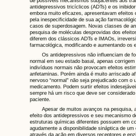
de possíveis mecanismos subjacentes aos tra
antidepressivos tricíclicos (ADTs) e os inibi
embora muito eficazes, apresentavam efeitos 
pela inespecificidade de sua ação farmacológi
casos de superdosagem. Novas classes de anti
pesquisa de moléculas desprovidas dos efeitos
diferem dos clássicos ADTs e IMAOs, irreversí
farmacológica, modificando e aumentando os ef
Os antidepressivos não influenciam de for
normal em seu estado basal, apenas corrige
indivíduos normais não provocam efeitos esti
anfetaminas. Porém ainda é muito arriscado a
nervoso “normal” não seja prejudicado com o 
medicamento. Podem surtir efeitos indesejávei
sempre há um risco que deve ser considerado 
paciente.
Apesar de muitos avanços na pesquisa, ain
efeito dos antidepressivos e seu mecanismo d
estruturas químicas diferentes possuem em 
agudamente a disponibilidade sináptica de um
através da ação em diversos receptores e enz