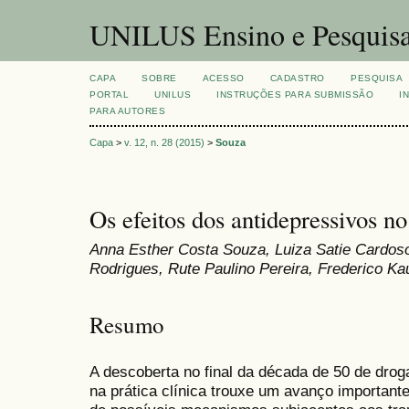
UNILUS Ensino e Pesquis
CAPA
SOBRE
ACESSO
CADASTRO
PESQUISA
PORTAL
UNILUS
INSTRUÇÕES PARA SUBMISSÃO
I
PARA AUTORES
Capa
>
v. 12, n. 28 (2015)
>
Souza
Os efeitos dos antidepressivos n
Anna Esther Costa Souza, Luiza Satie Cardoso
Rodrigues, Rute Paulino Pereira, Frederico K
Resumo
A descoberta no final da década de 50 de drog
na prática clínica trouxe um avanço important