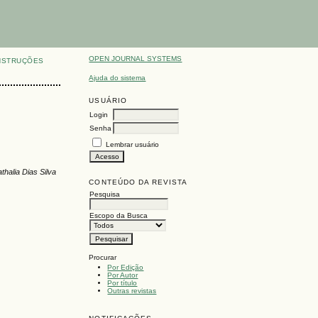
OPEN JOURNAL SYSTEMS
NSTRUÇÕES
Ajuda do sistema
USUÁRIO
Login
Senha
Lembrar usuário
thalia Dias Silva
CONTEÚDO DA REVISTA
Pesquisa
Escopo da Busca
Procurar
Por Edição
Por Autor
Por título
Outras revistas