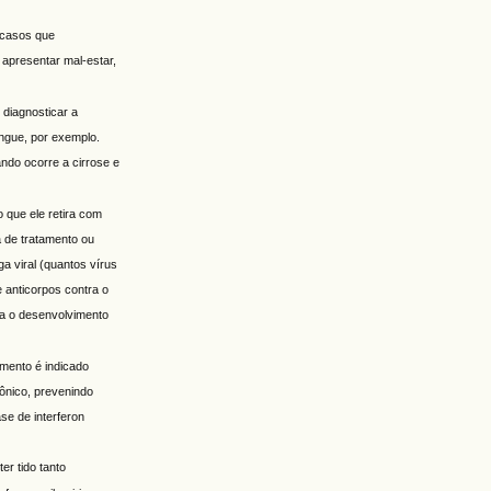
 casos que
apresentar mal-estar,
 diagnosticar a
ngue, por exemplo.
ndo ocorre a cirrose e
o que ele retira com
a de tratamento ou
a viral (quantos vírus
 anticorpos contra o
ara o desenvolvimento
amento é indicado
rônico, prevenindo
se de interferon
er tido tanto