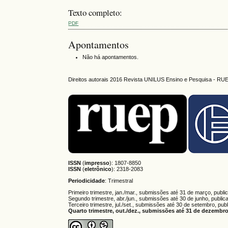
Texto completo:
PDF
Apontamentos
Não há apontamentos.
Direitos autorais 2016 Revista UNILUS Ensino e Pesquisa - RU
ISSN
(
impresso
): 1807-8850
ISSN
(
eletrônico
):
2318-2083
Periodicidade
: Trimestral
Primeiro trimestre, jan./mar., submissões até 31 de março, publi
Segundo trimestre, abr./jun., submissões até 30 de junho, public
Terceiro trimestre, jul./set., submissões até 30 de setembro, pub
Quarto trimestre, out./dez., submissões até 31 de dezembro,