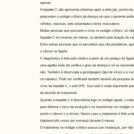
apenas.
A hepatite C não apresenta sintomas após a infecção, porém há
antecedem o estágio crônico da doença em que o paciente pode 
vômitos, náuseas, pele amarelada e dores musculares.
Muitas pessoas que possuem o vírus no estágio crônico, só vão
hepatite C em exames de rotinas, ou também pela doação de sa
Entre outras pessoas que só percebem que são portadoras, qua
o câncer no fígado.
O diagnóstico é feito pelo médico a partir de um pedaço do fígad
uma agulha onde ele verifica o grau da doença e vê se necessit
não. Também é observada a genotipagem (tipo de vírus) e a carg
circulantes). Pode ser verificado também através da pesquisa de
vírus da hepatite C, o anti-VHC. Isso tudo é muito importante p
da decisão do tratamento.
Quando a hepatite C é descoberta logo no estágio agudo, o trat
para diminuir o risco da evolução e se transformar em estágio c
assim o câncer e a cirrose. Nesse caso o tratamento é feito a ba
(injetável três vezes por semana) durante 6 meses.
O tratamento no estágio crônico passou por mudanças, por não t