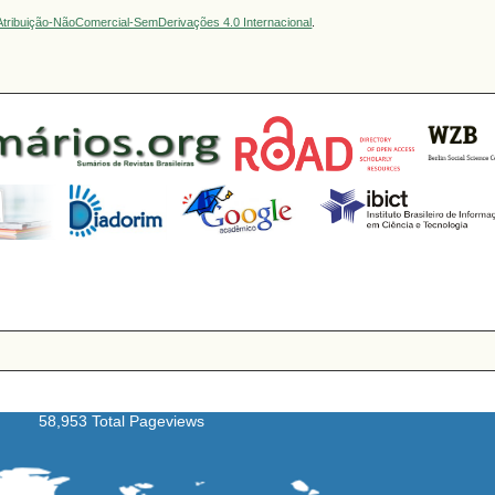
tribuição-NãoComercial-SemDerivações 4.0 Internacional
.
58,953 Total Pageviews