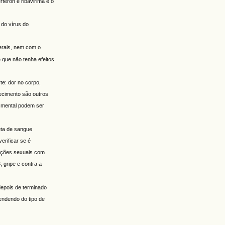
feron e ribavirima e o
 do vírus do
terais, nem com o
 que não tenha efeitos
te: dor no corpo,
ecimento são outros
o mental podem ser
leta de sangue
erificar se é
lações sexuais com
, gripe e contra a
depois de terminado
endendo do tipo de