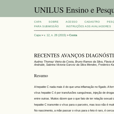
UNILUS Ensino e Pesqu
CAPA
SOBRE
ACESSO
CADASTRO
PES
PARA SUBMISSÃO
INSTRUÇÕES AOS AVALIADORES
Capa
>
v. 12, n. 28 (2015)
>
Costa
RECENTES AVANÇOS DIAGNÓSTI
Audrey Thomaz Vieira da Costa, Bruno Ramos da Silva, Flavia dos 
Andrade, Sabrina Victoria Garcez da Silva Mendes, Frederico K
Resumo
A hepatite C nada mais é do que uma inflamação no fígado. A fo
vírus hepatite C é por transfusões sanguíneas, injeção de drog
entre outras. Muitos dizem que o que fato de ter relação sexual
hepatite C transmite o vírus para o parceiro, mas isso não é muit
No nascimento, a mãe passar o vírus para o feto é raro, é cer