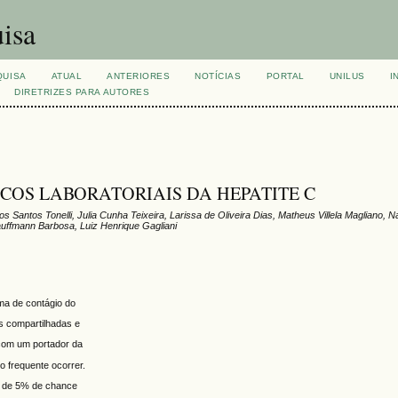
isa
QUISA
ATUAL
ANTERIORES
NOTÍCIAS
PORTAL
UNILUS
I
DIRETRIZES PARA AUTORES
COS LABORATORIAIS DA HEPATITE C
Santos Tonelli, Julia Cunha Teixeira, Larissa de Oliveira Dias, Matheus Villela Magliano, Na
auffmann Barbosa, Luiz Henrique Gagliani
rma de contágio do
as compartilhadas e
 com um portador da
o frequente ocorrer.
ca de 5% de chance