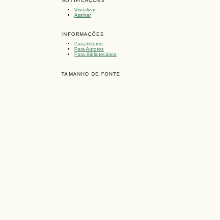
NOTIFICAÇÕES
Visualizar
Assinar
INFORMAÇÕES
Para leitores
Para Autores
Para Bibliotecários
TAMANHO DE FONTE