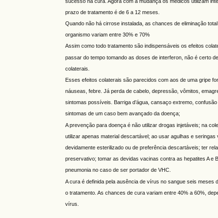
sucesso na cura. Agora com a mudança os médicos utilizam inter
prazo de tratamento é de 6 a 12 meses.
Quando não há cirrose instalada, as chances de eliminação total
organismo variam entre 30% e 70%
Assim como todo tratamento são indispensáveis os efeitos cola
passar do tempo tomando as doses de interferon, não é certo de
colaterais.
Esses efeitos colaterais são parecidos com aos de uma gripe for
náuseas, febre. Já perda de cabelo, depressão, vômitos, emagr
sintomas possíveis. Barriga d’água, cansaço extremo, confusã
sintomas de um caso bem avançado da doença;
A prevenção para doença é não utilizar drogas injetáveis; na co
utilizar apenas material descartável; ao usar agulhas e seringas v
devidamente esterilizado ou de preferência descartáveis; ter re
preservativo; tomar as devidas vacinas contra as hepatites A e B
pneumonia no caso de ser portador de VHC.
A cura é definida pela ausência de vírus no sangue seis meses 
o tratamento. As chances de cura variam entre 40% a 60%, dep
vírus.