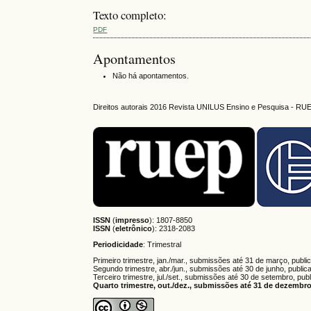
Texto completo:
PDF
Apontamentos
Não há apontamentos.
Direitos autorais 2016 Revista UNILUS Ensino e Pesquisa - RU
ISSN
(
impresso
): 1807-8850
ISSN
(
eletrônico
):
2318-2083
Periodicidade
: Trimestral
Primeiro trimestre, jan./mar., submissões até 31 de março, publi
Segundo trimestre, abr./jun., submissões até 30 de junho, public
Terceiro trimestre, jul./set., submissões até 30 de setembro, pub
Quarto trimestre, out./dez., submissões até 31 de dezembro,