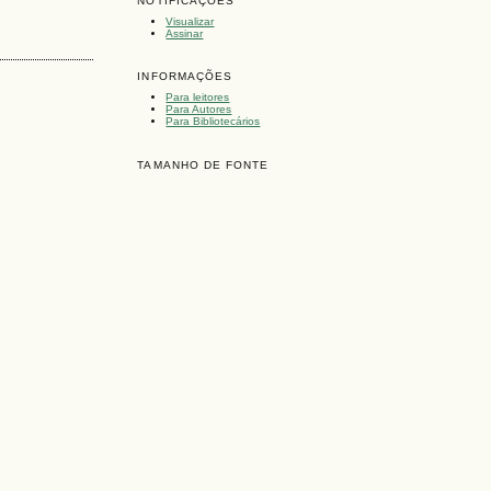
NOTIFICAÇÕES
Visualizar
Assinar
INFORMAÇÕES
Para leitores
Para Autores
Para Bibliotecários
TAMANHO DE FONTE