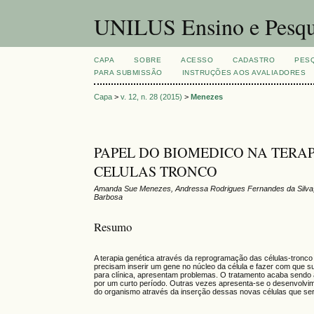
UNILUS Ensino e Pesqu
CAPA
SOBRE
ACESSO
CADASTRO
PES
PARA SUBMISSÃO
INSTRUÇÕES AOS AVALIADORES
Capa
>
v. 12, n. 28 (2015)
>
Menezes
PAPEL DO BIOMEDICO NA TERA
CELULAS TRONCO
Amanda Sue Menezes, Andressa Rodrigues Fernandes da Silva, A
Barbosa
Resumo
A terapia genética através da reprogramação das células-tronco
precisam inserir um gene no núcleo da célula e fazer com que s
para clínica, apresentam problemas. O tratamento acaba sendo
por um curto período. Outras vezes apresenta-se o desenvolvime
do organismo através da inserção dessas novas células que ser