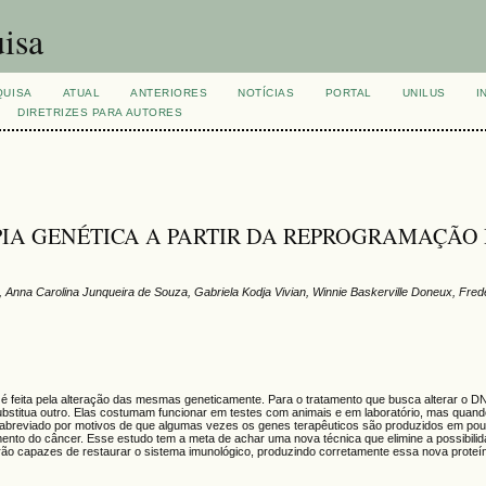
isa
QUISA
ATUAL
ANTERIORES
NOTÍCIAS
PORTAL
UNILUS
I
DIRETRIZES PARA AUTORES
PIA GENÉTICA A PARTIR DA REPROGRAMAÇÃO
nna Carolina Junqueira de Souza, Gabriela Kodja Vivian, Winnie Baskerville Doneux, Fred
 é feita pela alteração das mesmas geneticamente. Para o tratamento que busca alterar o DN
ubstitua outro. Elas costumam funcionar em testes com animais e em laboratório, mas quand
 abreviado por motivos de que algumas vezes os genes terapêuticos são produzidos em po
nto do câncer. Esse estudo tem a meta de achar uma nova técnica que elimine a possibilid
ão capazes de restaurar o sistema imunológico, produzindo corretamente essa nova proteí