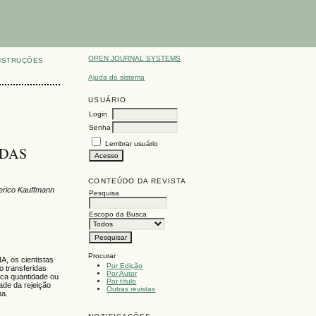
OPEN JOURNAL SYSTEMS
NSTRUÇÕES
Ajuda do sistema
USUÁRIO
Login
Senha
Lembrar usuário
 DAS
CONTEÚDO DA REVISTA
erico Kauffmann
Pesquisa
Escopo da Busca
Procurar
A, os cientistas
Por Edição
o transferidas
Por Autor
uca quantidade ou
Por título
ade da rejeição
Outras revistas
na.