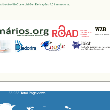
tribuição-NãoComercial-SemDerivações 4.0 Internacional
.
58,958 Total Pageviews