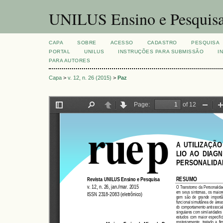
UNILUS Ensino e Pesquis
CAPA
SOBRE
ACESSO
CADASTRO
PESQUISA
PORTAL
UNILUS
INSTRUÇÕES PARA SUBMISSÃO
I
PARA AUTORES
Capa
>
v. 12, n. 26 (2015)
>
Paz