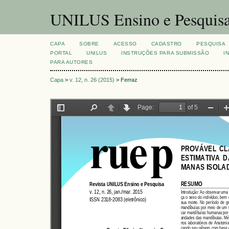
UNILUS Ensino e Pesquis
CAPA
SOBRE
ACESSO
CADASTRO
PESQUISA
PORTAL
UNILUS
INSTRUÇÕES PARA SUBMISSÃO
I
PARA AUTORES
Capa
>
v. 12, n. 26 (2015)
>
Ferraz