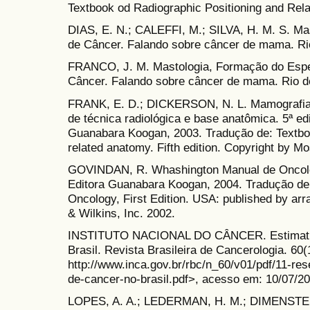
Textbook od Radiographic Positioning and Rela
DIAS, E. N.; CALEFFI, M.; SILVA, H. M. S. Mast
de Câncer. Falando sobre câncer de mama. Ri
FRANCO, J. M. Mastologia, Formação do Especia
Câncer. Falando sobre câncer de mama. Rio d
FRANK, E. D.; DICKERSON, N. L. Mamografia
de técnica radiológica e base anatômica. 5ª ed
Guanabara Koogan, 2003. Tradução de: Textboo
related anatomy. Fifth edition. Copyright by Mo
GOVINDAN, R. Whashington Manual de Oncologi
Editora Guanabara Koogan, 2004. Tradução de
Oncology, First Edition. USA: published by arr
& Wilkins, Inc. 2002.
INSTITUTO NACIONAL DO CÂNCER. Estimativa
Brasil. Revista Brasileira de Cancerologia. 60(
http://www.inca.gov.br/rbc/n_60/v01/pdf/11-re
de-cancer-no-brasil.pdf>, acesso em: 10/07/20
LOPES, A. A.; LEDERMAN, H. M.; DIMENSTEIN