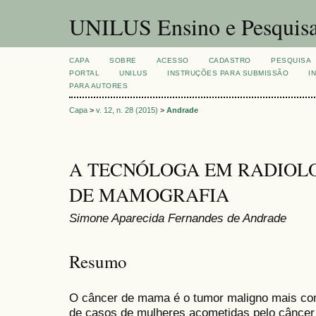
UNILUS Ensino e Pesquis
CAPA
SOBRE
ACESSO
CADASTRO
PESQUISA
PORTAL
UNILUS
INSTRUÇÕES PARA SUBMISSÃO
I
PARA AUTORES
Capa
>
v. 12, n. 28 (2015)
>
Andrade
A TECNÓLOGA EM RADIOLO
DE MAMOGRAFIA
Simone Aparecida Fernandes de Andrade
Resumo
O câncer de mama é o tumor maligno mais co
de casos de mulheres acometidas pelo cânce