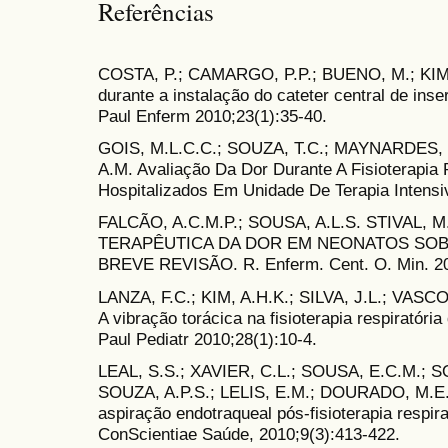
Referências
COSTA, P.; CAMARGO, P.P.; BUENO, M.; KIM
durante a instalação do cateter central de ins
Paul Enferm 2010;23(1):35-40.
GOIS, M.L.C.C.; SOUZA, T.C.; MAYNARDES, 
A.M. Avaliação Da Dor Durante A Fisioterapi
Hospitalizados Em Unidade De Terapia Intensi
FALCÃO, A.C.M.P.; SOUSA, A.L.S. STIVAL,
TERAPÊUTICA DA DOR EM NEONATOS SOB
BREVE REVISÃO. R. Enferm. Cent. O. Min. 201
LANZA, F.C.; KIM, A.H.K.; SILVA, J.L.; VA
A vibração torácica na fisioterapia respiratór
Paul Pediatr 2010;28(1):10-4.
LEAL, S.S.; XAVIER, C.L.; SOUSA, E.C.M.; 
SOUZA, A.P.S.; LELIS, E.M.; DOURADO, M.E.M
aspiração endotraqueal pós-fisioterapia respi
ConScientiae Saúde, 2010;9(3):413-422.