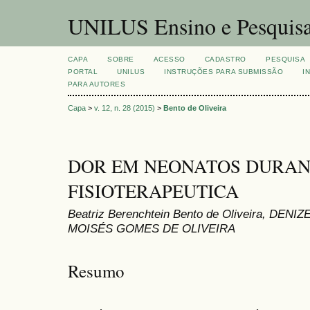
UNILUS Ensino e Pesquis
CAPA
SOBRE
ACESSO
CADASTRO
PESQUISA
PORTAL
UNILUS
INSTRUÇÕES PARA SUBMISSÃO
I
PARA AUTORES
Capa
>
v. 12, n. 28 (2015)
>
Bento de Oliveira
DOR EM NEONATOS DURANT
FISIOTERAPEUTICA
Beatriz Berenchtein Bento de Oliveira, D
MOISÉS GOMES DE OLIVEIRA
Resumo