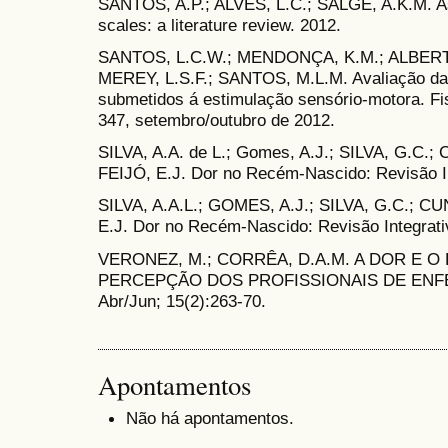
SANTOS, A.P.; ALVES, L.C.; SALGE, A.K.M. As
scales: a literature review. 2012.
SANTOS, L.C.W.; MENDONÇA, K.M.; ALBERT
MEREY, L.S.F.; SANTOS, M.L.M. Avaliação da
submetidos á estimulação sensório-motora. Fisi
347, setembro/outubro de 2012.
SILVA, A.A. de L.; Gomes, A.J.; SILVA, G.C.
FEIJÓ, E.J. Dor no Recém-Nascido: Revisão Int
SILVA, A.A.L.; GOMES, A.J.; SILVA, G.C.; C
E.J. Dor no Recém-Nascido: Revisão Integrativ
VERONEZ, M.; CORRÊA, D.A.M. A DOR E 
PERCEPÇÃO DOS PROFISSIONAIS DE ENFER
Abr/Jun; 15(2):263-70.
Apontamentos
Não há apontamentos.