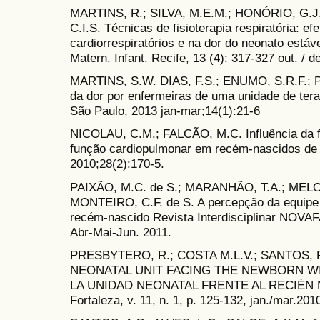
MARTINS, R.; SILVA, M.E.M.; HONÓRIO, G.J.
C.I.S. Técnicas de fisioterapia respiratória: e
cardiorrespiratórios e na dor do neonato está
Matern. Infant. Recife, 13 (4): 317-327 out. / d
MARTINS, S.W. DIAS, F.S.; ENUMO, S.R.F.; PA
da dor por enfermeiras de uma unidade de terap
São Paulo, 2013 jan-mar;14(1):21-6
NICOLAU, C.M.; FALCÃO, M.C. Influência da fis
função cardiopulmonar em recém-nascidos de 
2010;28(2):170-5.
PAIXÃO, M.C. de S.; MARANHÃO, T.A.; MELO, 
MONTEIRO, C.F. de S. A percepção da equipe
recém-nascido Revista Interdisciplinar NOVAFAP
Abr-Mai-Jun. 2011.
PRESBYTERO, R.; COSTA M.L.V.; SANTOS,
NEONATAL UNIT FACING THE NEWBORN W
LA UNIDAD NEONATAL FRENTE AL RECIÉN 
Fortaleza, v. 11, n. 1, p. 125-132, jan./mar.201