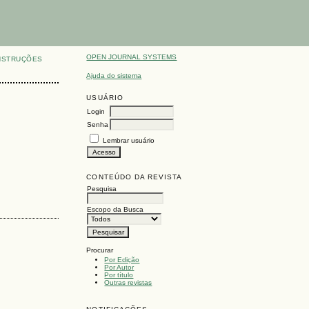
OPEN JOURNAL SYSTEMS
NSTRUÇÕES
Ajuda do sistema
USUÁRIO
Login
Senha
Lembrar usuário
CONTEÚDO DA REVISTA
Pesquisa
Escopo da Busca
Procurar
Por Edição
Por Autor
Por título
Outras revistas