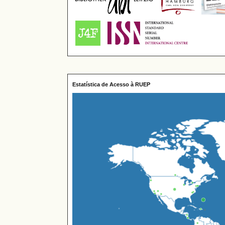
Estatística de Acesso à RUEP