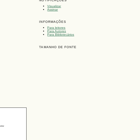
NOTIFICAÇÕES
Visualizar
Assinar
INFORMAÇÕES
Para leitores
Para Autores
Para Bibliotecários
TAMANHO DE FONTE