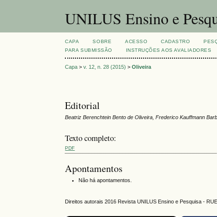
UNILUS Ensino e Pesqu
CAPA
SOBRE
ACESSO
CADASTRO
PES
PARA SUBMISSÃO
INSTRUÇÕES AOS AVALIADORES
Capa
>
v. 12, n. 28 (2015)
>
Oliveira
Editorial
Beatriz Berenchtein Bento de Oliveira, Frederico Kauffmann Ba
Texto completo:
PDF
Apontamentos
Não há apontamentos.
Direitos autorais 2016 Revista UNILUS Ensino e Pesquisa - RU