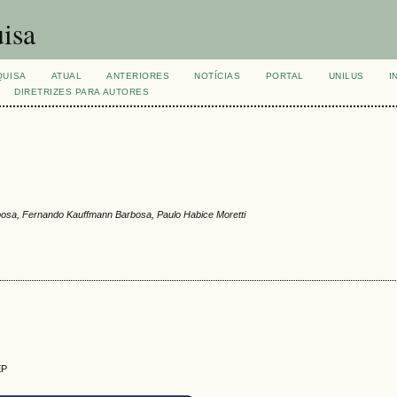
isa
QUISA
ATUAL
ANTERIORES
NOTÍCIAS
PORTAL
UNILUS
I
DIRETRIZES PARA AUTORES
rbosa, Fernando Kauffmann Barbosa, Paulo Habice Moretti
EP