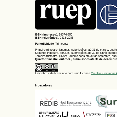
ISSN
(
impresso
): 1807-8850
ISSN
(
eletrônico
):
2318-2083
Periodicidade
: Trimestral
Primeiro trimestre, jan./mar., submissões até 31 de março, publi
Segundo trimestre, abr./jun., submissões até 30 de junho, public
Terceiro trimestre, jul./set., submissões até 30 de setembro, pub
Quarto trimestre, out./dez., submissões até 31 de dezembro,
Este obra está licenciado com uma Licença
Creative Commons A
Indexadores