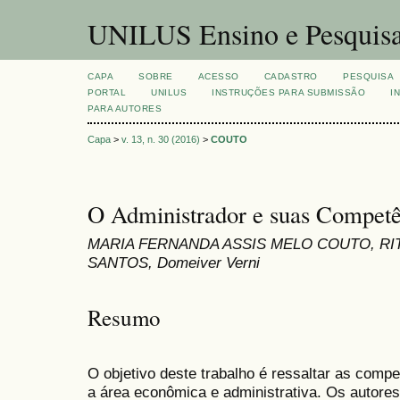
UNILUS Ensino e Pesquis
CAPA
SOBRE
ACESSO
CADASTRO
PESQUISA
PORTAL
UNILUS
INSTRUÇÕES PARA SUBMISSÃO
I
PARA AUTORES
Capa
>
v. 13, n. 30 (2016)
>
COUTO
O Administrador e suas Competê
MARIA FERNANDA ASSIS MELO COUTO, RIT
SANTOS, Domeiver Verni
Resumo
O objetivo deste trabalho é ressaltar as compe
a área econômica e administrativa. Os autore