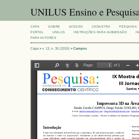
UNILUS Ensino e Pesquis
CAPA
SOBRE
ACESSO
CADASTRO
PESQUISA
PORTAL
UNILUS
INSTRUÇÕES PARA SUBMISSÃO
I
PARA AUTORES
Capa
>
v. 13, n. 30 (2016)
>
Campos