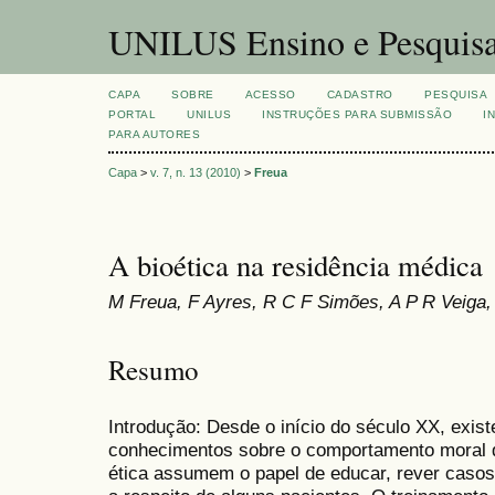
UNILUS Ensino e Pesquis
CAPA
SOBRE
ACESSO
CADASTRO
PESQUISA
PORTAL
UNILUS
INSTRUÇÕES PARA SUBMISSÃO
I
PARA AUTORES
Capa
>
v. 7, n. 13 (2010)
>
Freua
A bioética na residência médica
M Freua, F Ayres, R C F Simões, A P R Veiga,
Resumo
Introdução: Desde o início do século XX, exis
conhecimentos sobre o comportamento moral 
ética assumem o papel de educar, rever casos 