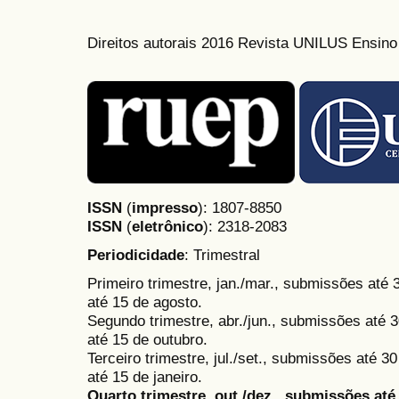
Direitos autorais 2016 Revista UNILUS Ensin
ISSN
(
impresso
): 1807-8850
ISSN
(
eletrônico
):
2318-2083
Periodicidade
: Trimestral
Primeiro trimestre, jan./mar., submissões até
até 15 de agosto.
Segundo trimestre, abr./jun., submissões até 3
até 15 de outubro.
Terceiro trimestre, jul./set., submissões até 
até 15 de janeiro.
Quarto trimestre, out./dez., submissões at