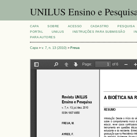
UNILUS Ensino e Pesquis
CAPA
SOBRE
ACESSO
CADASTRO
PESQUISA
PORTAL
UNILUS
INSTRUÇÕES PARA SUBMISSÃO
I
PARA AUTORES
Capa
>
v. 7, n. 13 (2010)
>
Freua