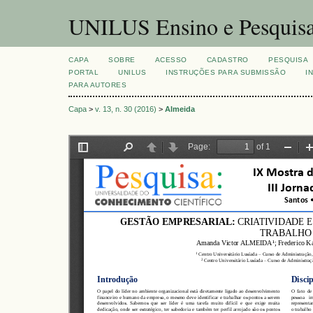
UNILUS Ensino e Pesquis
CAPA
SOBRE
ACESSO
CADASTRO
PESQUISA
PORTAL
UNILUS
INSTRUÇÕES PARA SUBMISSÃO
I
PARA AUTORES
Capa
>
v. 13, n. 30 (2016)
>
Almeida