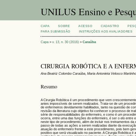
UNILUS Ensino e Pesqu
CAPA
SOBRE
ACESSO
CADASTRO
PES
PARA SUBMISSÃO
INSTRUÇÕES AOS AVALIADORES
Capa
>
v. 13, n. 30 (2016)
>
Caraúba
CIRURGIA ROBÓTICA E A ENFE
Ana Beatriz Colombo Caraúba, Maria Antonieta Velosco Martinh
Resumo
A Cirurgia Robótica é um procedimento que vem crescentemente se
antes impossíveis de serem realizados. Trata-se de um procedim
de enfermeiros devidamente habilitados, tanto na questão de con
revisão da literatura cujo objetivo foi conhecer o processo de t
série de responsabilidades do enfermeiro, e como é um procedimen
ocorra, entre uma das funções do enfermeiro, é ser o elo entre 
neste tipo de procedimento, além de incluir nos treinamentos d
passo de todas as ações a serem realizadas diante da execução, 
atuação do enfermeiro frente a este procedimento, pois bem ger
positivo que será visualizado no paciente. A Cirurgia Robótica