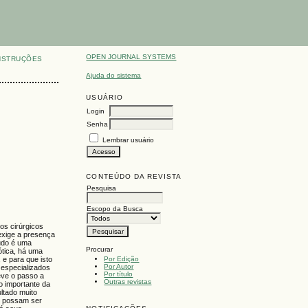
OPEN JOURNAL SYSTEMS
NSTRUÇÕES
Ajuda do sistema
USUÁRIO
Login
Senha
Lembrar usuário
CONTEÚDO DA REVISTA
Pesquisa
Escopo da Busca
os cirúrgicos
 exige a presença
tudo é uma
Procurar
ótica, há uma
Por Edição
 e para que isto
Por Autor
 especializados
Por título
eve o passo a
Outras revistas
o importante da
ltado muito
ue possam ser