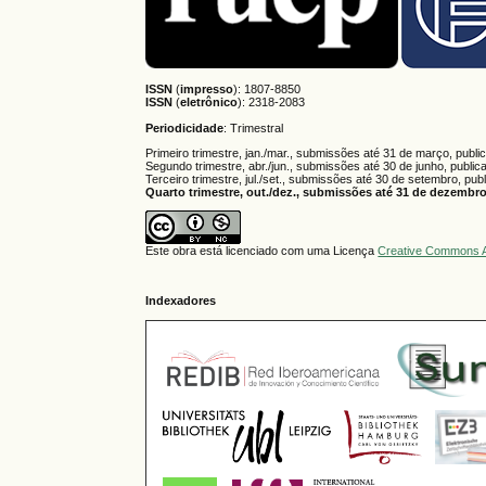
ISSN
(
impresso
): 1807-8850
ISSN
(
eletrônico
):
2318-2083
Periodicidade
: Trimestral
Primeiro trimestre, jan./mar., submissões até 31 de março, publi
Segundo trimestre, abr./jun., submissões até 30 de junho, public
Terceiro trimestre, jul./set., submissões até 30 de setembro, pub
Quarto trimestre, out./dez., submissões até 31 de dezembro,
Este obra está licenciado com uma Licença
Creative Commons A
Indexadores