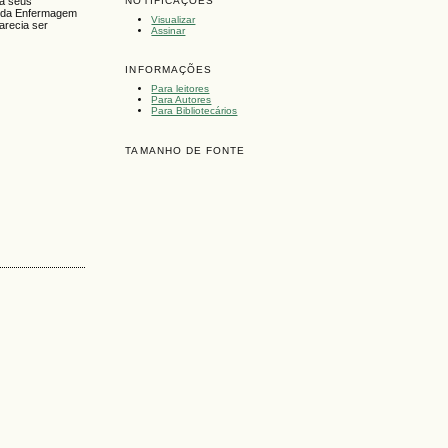
rá seus
NOTIFICAÇÕES
ro da Enfermagem
Visualizar
arecia ser
Assinar
INFORMAÇÕES
Para leitores
Para Autores
Para Bibliotecários
TAMANHO DE FONTE