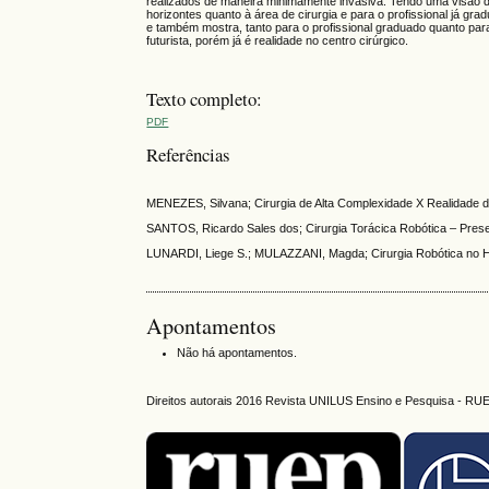
realizados de maneira minimamente invasiva. Tendo uma visão 
horizontes quanto à área de cirurgia e para o profissional já 
e também mostra, tanto para o profissional graduado quanto par
futurista, porém já é realidade no centro cirúrgico.
Texto completo:
PDF
Referências
MENEZES, Silvana; Cirurgia de Alta Complexidade X Realidade 
SANTOS, Ricardo Sales dos; Cirurgia Torácica Robótica – Prese
LUNARDI, Liege S.; MULAZZANI, Magda; Cirurgia Robótica no H
Apontamentos
Não há apontamentos.
Direitos autorais 2016 Revista UNILUS Ensino e Pesquisa - RU