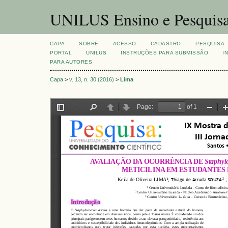
UNILUS Ensino e Pesquis
CAPA
SOBRE
ACESSO
CADASTRO
PESQUISA
PORTAL
UNILUS
INSTRUÇÕES PARA SUBMISSÃO
I
PARA AUTORES
Capa
>
v. 13, n. 30 (2016)
>
Lima