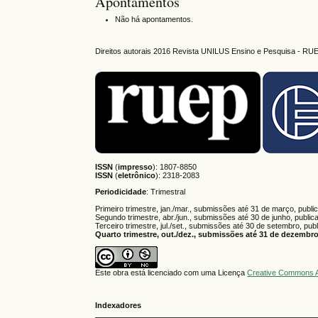
Apontamentos
Não há apontamentos.
Direitos autorais 2016 Revista UNILUS Ensino e Pesquisa - RU
ISSN
(
impresso
): 1807-8850
ISSN
(
eletrônico
):
2318-2083
Periodicidade
: Trimestral
Primeiro trimestre, jan./mar., submissões até 31 de março, publi
Segundo trimestre, abr./jun., submissões até 30 de junho, public
Terceiro trimestre, jul./set., submissões até 30 de setembro, pub
Quarto trimestre, out./dez., submissões até 31 de dezembro,
Este obra está licenciado com uma Licença
Creative Commons A
Indexadores