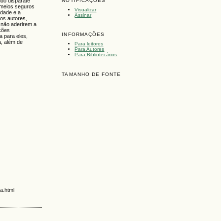
ndo disparate
NOTIFICAÇÕES
 meios seguros
Visualizar
rdade e a
Assinar
os autores,
e não aderirem a
ções
INFORMAÇÕES
a para eles,
a, além de
Para leitores
Para Autores
Para Bibliotecários
TAMANHO DE FONTE
a.html