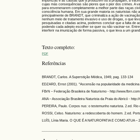
impurezas e as causas que a produzem ou a propagam, a vacina 
cujas más consequências são piores que o pior dos crimes. A v
para envenenarem completamente a melhor parte das raças civiliza
consciência humana. Em sua grande maioria os naturistas não a
principalmente de BRANDT, que criminaliza a ação de vacinação, 
nenhum meio de tratamento invasivo e uso de drogas, o que le
pesquisadas e citadas acima, podemos concluir que a falta de ad
podendo cada adepto escolher se quer ou não vacinar-se. Entretan
interferir na imunização de forma passiva, o que leva a um gran
Texto completo:
PDF
Referências
BRANDT, Carlos. A Superstição Médica, 1949, pag. 133-134
EDZARD, Ernst (2001). "Ascensão na popularidade da medicina 
FBrN – Federação Brasileira de Naturismo - http://www.fbrn.co
ANA – Associação Brasileira Naturista da Praia do Abricó - http
PEREIRA, Paulo. Corpos nus: o testemunho naturista. 2.ed. Rio
ROSSI, Celso. Naturismo: a redescoberta do homem. 2.ed. Porto
LUÍS, Línia Maria. O QUE É A NATUROPATIA E COMO ATUA – 2012,