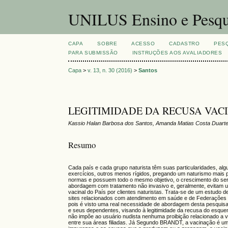
UNILUS Ensino e Pesqu
CAPA
SOBRE
ACESSO
CADASTRO
PES
PARA SUBMISSÃO
INSTRUÇÕES AOS AVALIADORES
Capa
>
v. 13, n. 30 (2016)
>
Santos
LEGITIMIDADE DA RECUSA VACI
Kassio Halan Barbosa dos Santos, Amanda Matias Costa Duarte, A
Resumo
Cada país e cada grupo naturista têm suas particularidades, alg
exercícios, outros menos rígidos, pregando um naturismo mai
normas e possuem todo o mesmo objetivo, o crescimento do ser
abordagem com tratamento não invasivo e, geralmente, evitam us
vacinal do País por clientes naturistas. Trata-se de um estudo de 
sites relacionados com atendimento em saúde e de Federações Br
pois é visto uma real necessidade de abordagem desta pesquisa 
e seus dependentes, visando à legitimidade da recusa do esquem
não impõe ao usuário nudista nenhuma proibição relacionado a
entre sua áreas filiadas. Já Segundo BRANDT, a vacinação é um 