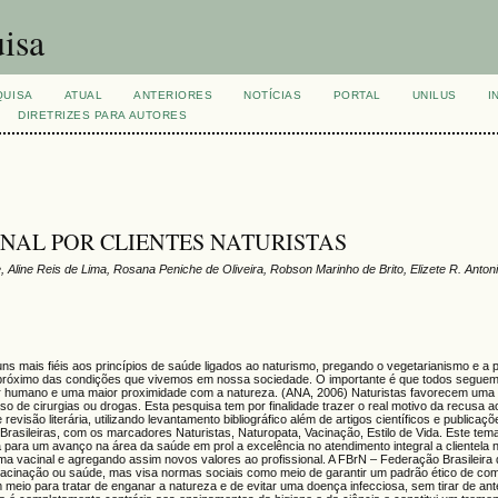
isa
QUISA
ATUAL
ANTERIORES
NOTÍCIAS
PORTAL
UNILUS
I
DIRETRIZES PARA AUTORES
NAL POR CLIENTES NATURISTAS
line Reis de Lima, Rosana Peniche de Oliveira, Robson Marinho de Brito, Elizete R. Anton
uns mais fiéis aos princípios de saúde ligados ao naturismo, pregando o vegetarianismo e a p
s próximo das condições que vivemos em nossa sociedade. O importante é que todos segu
 humano e uma maior proximidade com a natureza. (ANA, 2006) Naturistas favorecem uma h
o de cirurgias ou drogas. Esta pesquisa tem por finalidade trazer o real motivo da recusa
revisão literária, utilizando levantamento bibliográfico além de artigos científicos e publicaçõ
asileiras, com os marcadores Naturistas, Naturopata, Vacinação, Estilo de Vida. Este tema
para um avanço na área da saúde em prol a excelência no atendimento integral a clientela n
a vacinal e agregando assim novos valores ao profissional. A FBrN – Federação Brasileira
 vacinação ou saúde, mas visa normas sociais como meio de garantir um padrão ético de c
meio para tratar de enganar a natureza e de evitar uma doença infecciosa, sem tirar de a