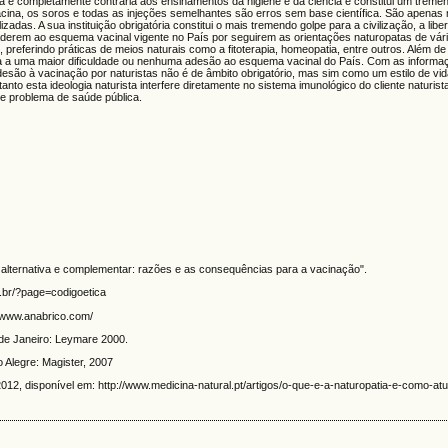
é completamente contrária aos ensinamentos da higiene e da ciência e constitui um treme
acina, os soros e todas as injeções semelhantes são erros sem base científica. São apenas
das. A sua instituição obrigatória constitui o mais tremendo golpe para a civilização, a libe
derem ao esquema vacinal vigente no País por seguirem as orientações naturopatas de vári
preferindo práticas de meios naturais como a fitoterapia, homeopatia, entre outros. Além d
va a uma maior dificuldade ou nenhuma adesão ao esquema vacinal do País. Com as informa
esão à vacinação por naturistas não é de âmbito obrigatório, mas sim como um estilo de vid
to esta ideologia naturista interfere diretamente no sistema imunológico do cliente naturist
de problema de saúde pública.
alternativa e complementar: razões e as consequências para a vacinação".
m.br/?page=codigoetica
://www.anabrico.com/
 de Janeiro: Leymare 2000.
 Alegre: Magister, 2007
 disponível em: http://www.medicina-natural.pt/artigos/o-que-e-a-naturopatia-e-como-atu