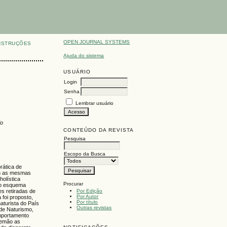
OPEN JOURNAL SYSTEMS
NSTRUÇÕES
Ajuda do sistema
USUÁRIO
Login
Senha
Lembrar usuário
io
CONTEÚDO DA REVISTA
Pesquisa
Escopo da Busca
rática de
em as mesmas
olística
Procurar
 ao esquema
Por Edição
es retiradas de
Por Autor
 foi proposto,
Por título
aturista do País
Outras revistas
 de Naturismo,
omportamento
ntemão as