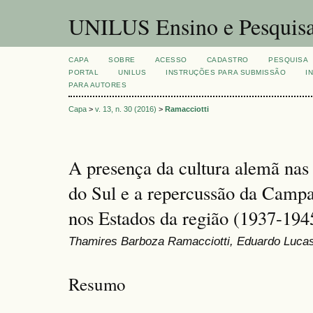
UNILUS Ensino e Pesquis
CAPA
SOBRE
ACESSO
CADASTRO
PESQUISA
PORTAL
UNILUS
INSTRUÇÕES PARA SUBMISSÃO
I
PARA AUTORES
Capa
>
v. 13, n. 30 (2016)
>
Ramacciotti
A presença da cultura alemã nas e
do Sul e a repercussão da Camp
nos Estados da região (1937-194
Thamires Barboza Ramacciotti, Eduardo Luca
Resumo