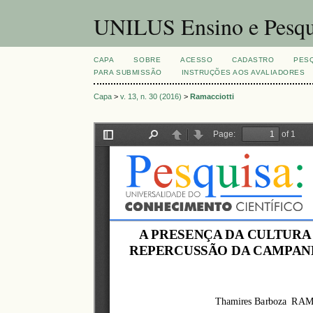
UNILUS Ensino e Pesqu
CAPA
SOBRE
ACESSO
CADASTRO
PES
PARA SUBMISSÃO
INSTRUÇÕES AOS AVALIADORES
Capa
>
v. 13, n. 30 (2016)
>
Ramacciotti