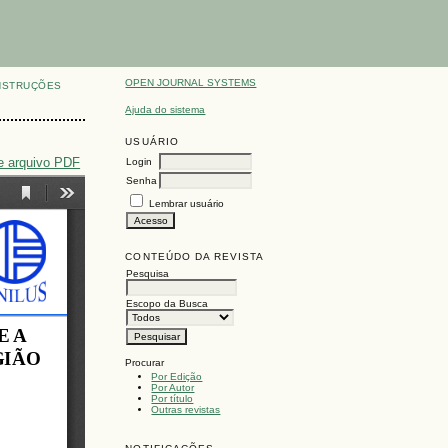
OPEN JOURNAL SYSTEMS
NSTRUÇÕES
Ajuda do sistema
USUÁRIO
e arquivo PDF
Login
Senha
Lembrar usuário
CONTEÚDO DA REVISTA
Pesquisa
Escopo da Busca
Procurar
Por Edição
Por Autor
Por título
Outras revistas