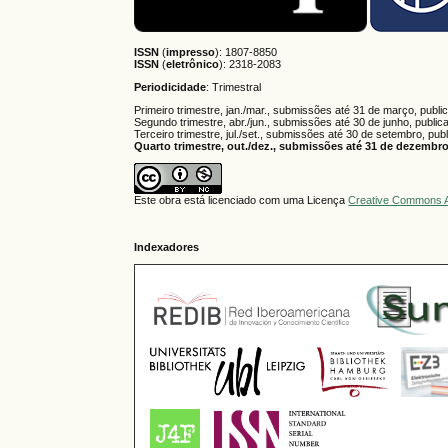
ISSN
(
impresso
): 1807-8850
ISSN
(
eletrônico
):
2318-2083
Periodicidade
: Trimestral
Primeiro trimestre, jan./mar., submissões até 31 de março, publi
Segundo trimestre, abr./jun., submissões até 30 de junho, public
Terceiro trimestre, jul./set., submissões até 30 de setembro, pub
Quarto trimestre, out./dez., submissões até 31 de dezembro,
Este obra está licenciado com uma Licença
Creative Commons A
Indexadores