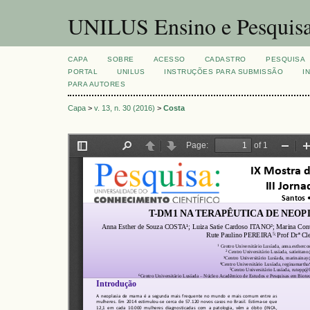
UNILUS Ensino e Pesquis
CAPA
SOBRE
ACESSO
CADASTRO
PESQUISA
PORTAL
UNILUS
INSTRUÇÕES PARA SUBMISSÃO
I
PARA AUTORES
Capa
>
v. 13, n. 30 (2016)
>
Costa