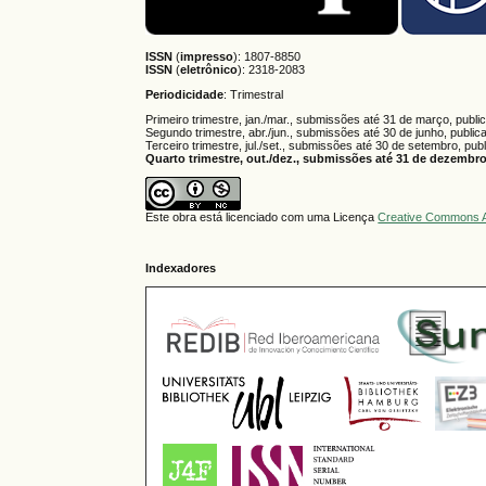
ISSN
(
impresso
): 1807-8850
ISSN
(
eletrônico
):
2318-2083
Periodicidade
: Trimestral
Primeiro trimestre, jan./mar., submissões até 31 de março, publi
Segundo trimestre, abr./jun., submissões até 30 de junho, public
Terceiro trimestre, jul./set., submissões até 30 de setembro, pub
Quarto trimestre, out./dez., submissões até 31 de dezembro,
Este obra está licenciado com uma Licença
Creative Commons A
Indexadores