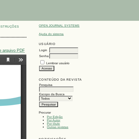
OPEN JOURNAL SYSTEMS
NSTRUÇÕES
Ajuda do sistema
USUÁRIO
e arquivo PDF
Login
Senha
Lembrar usuário
CONTEÚDO DA REVISTA
Pesquisa
Escopo da Busca
Procurar
Por Edição
Por Autor
Por título
Outras revistas