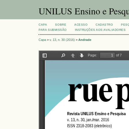
UNILUS Ensino e Pesqu
CAPA
SOBRE
ACESSO
CADASTRO
PES
PARA SUBMISSÃO
INSTRUÇÕES AOS AVALIADORES
Capa
>
v. 13, n. 30 (2016)
>
Andrade