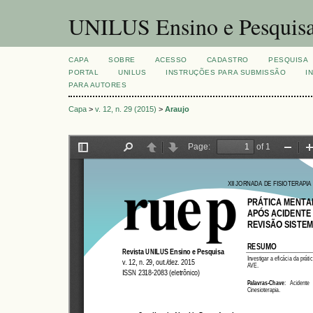
UNILUS Ensino e Pesquis
CAPA
SOBRE
ACESSO
CADASTRO
PESQUISA
PORTAL
UNILUS
INSTRUÇÕES PARA SUBMISSÃO
I
PARA AUTORES
Capa
>
v. 12, n. 29 (2015)
>
Araujo