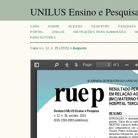
UNILUS Ensino e Pesquis
CAPA
SOBRE
ACESSO
CADASTRO
PESQUISA
PORTAL
UNILUS
INSTRUÇÕES PARA SUBMISSÃO
I
PARA AUTORES
Capa
>
v. 12, n. 29 (2015)
>
Augusto