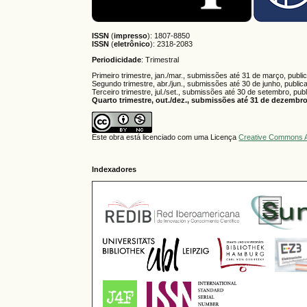
ISSN
(
impresso
): 1807-8850
ISSN
(
eletrônico
):
2318-2083
Periodicidade
: Trimestral
Primeiro trimestre, jan./mar., submissões até 31 de março, publi
Segundo trimestre, abr./jun., submissões até 30 de junho, public
Terceiro trimestre, jul./set., submissões até 30 de setembro, pub
Quarto trimestre, out./dez., submissões até 31 de dezembro,
Este obra está licenciado com uma Licença
Creative Commons A
Indexadores