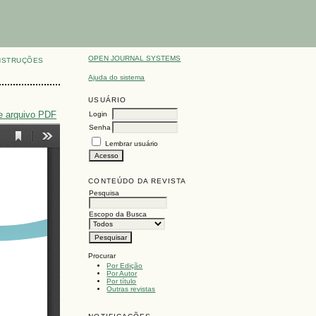
OPEN JOURNAL SYSTEMS
NSTRUÇÕES
Ajuda do sistema
USUÁRIO
e arquivo PDF
Login
Senha
Lembrar usuário
CONTEÚDO DA REVISTA
Pesquisa
Escopo da Busca
Procurar
Por Edição
Por Autor
Por título
Outras revistas