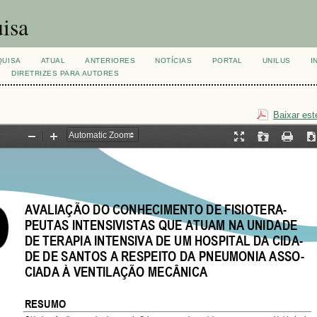
isa
QUISA
ATUAL
ANTERIORES
NOTÍCIAS
PORTAL
UNILUS
I
DIRETRIZES PARA AUTORES
Baixar est