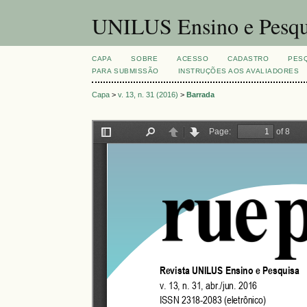
UNILUS Ensino e Pesqu
CAPA
SOBRE
ACESSO
CADASTRO
PES
PARA SUBMISSÃO
INSTRUÇÕES AOS AVALIADORES
Capa
>
v. 13, n. 31 (2016)
>
Barrada