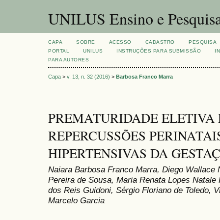
UNILUS Ensino e Pesquis
CAPA
SOBRE
ACESSO
CADASTRO
PESQUISA
PORTAL
UNILUS
INSTRUÇÕES PARA SUBMISSÃO
I
PARA AUTORES
Capa
>
v. 13, n. 32 (2016)
>
Barbosa Franco Marra
PREMATURIDADE ELETIVA 
REPERCUSSÕES PERINATAI
HIPERTENSIVAS DA GESTA
Naiara Barbosa Franco Marra, Diego Wallace 
Pereira de Sousa, Maria Renata Lopes Natale 
dos Reis Guidoni, Sérgio Floriano de Toledo,
Marcelo Garcia