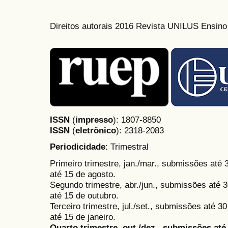
Direitos autorais 2016 Revista UNILUS Ensin
ISSN
(
impresso
): 1807-8850
ISSN
(
eletrônico
):
2318-2083
Periodicidade
: Trimestral
Primeiro trimestre, jan./mar., submissões até
até 15 de agosto.
Segundo trimestre, abr./jun., submissões até 3
até 15 de outubro.
Terceiro trimestre, jul./set., submissões até 
até 15 de janeiro.
Quarto trimestre, out./dez., submissões at