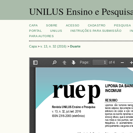
UNILUS Ensino e Pesquis
CAPA
SOBRE
ACESSO
CADASTRO
PESQUISA
PORTAL
UNILUS
INSTRUÇÕES PARA SUBMISSÃO
I
PARA AUTORES
Capa
>
v. 13, n. 32 (2016)
>
Duarte