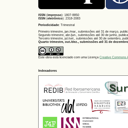
ISSN
(
impresso
): 1807-8850
ISSN
(
eletrônico
):
2318-2083
Periodicidade
: Trimestral
Primeiro trimestre, jan./mar., submissões até 31 de março, publi
Segundo trimestre, abr./jun., submissões até 30 de junho, public
Terceiro trimestre, jul./set., submissões até 30 de setembro, pub
Quarto trimestre, out./dez., submissões até 31 de dezembro,
Este obra está licenciado com uma Licença
Creative Commons A
Indexadores