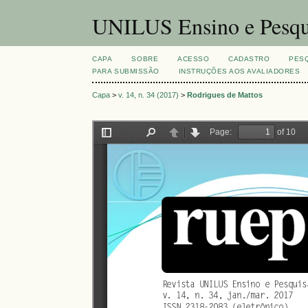
UNILUS Ensino e Pesqu
CAPA
SOBRE
ACESSO
CADASTRO
PES
PARA SUBMISSÃO
INSTRUÇÕES AOS AVALIADORES
Capa
>
v. 14, n. 34 (2017)
>
Rodrigues de Mattos