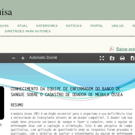
isa
QUISA
ATUAL
ANTERIORES
NOTÍCIAS
PORTAL
UNILUS
I
DIRETRIZES PARA AUTORES
Baixar est