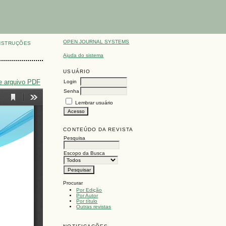
OPEN JOURNAL SYSTEMS
NSTRUÇÕES
Ajuda do sistema
USUÁRIO
e arquivo PDF
Login
Senha
Lembrar usuário
CONTEÚDO DA REVISTA
Pesquisa
Escopo da Busca
Procurar
Por Edição
Por Autor
Por título
Outras revistas