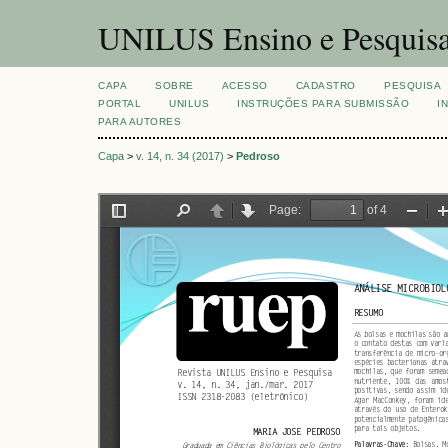
UNILUS Ensino e Pesquis
CAPA
SOBRE
ACESSO
CADASTRO
PESQUISA
PORTAL
UNILUS
INSTRUÇÕES PARA SUBMISSÃO
I
PARA AUTORES
Capa
>
v. 14, n. 34 (2017)
>
Pedroso