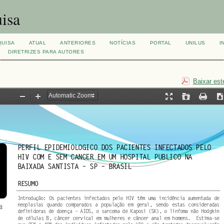
isa
QUISA
ATUAL
ANTERIORES
NOTÍCIAS
PORTAL
UNILUS
I
DIRETRIZES PARA AUTORES
Baixar est