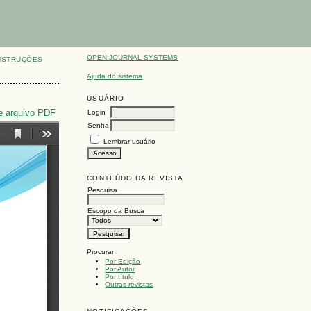
OPEN JOURNAL SYSTEMS
NSTRUÇÕES
Ajuda do sistema
USUÁRIO
e arquivo PDF
Login
Senha
Lembrar usuário
CONTEÚDO DA REVISTA
Pesquisa
Escopo da Busca
Procurar
Por Edição
Por Autor
Por título
Outras revistas