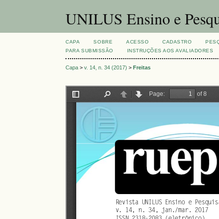
UNILUS Ensino e Pesqu
CAPA
SOBRE
ACESSO
CADASTRO
PES
PARA SUBMISSÃO
INSTRUÇÕES AOS AVALIADORES
Capa
>
v. 14, n. 34 (2017)
>
Freitas