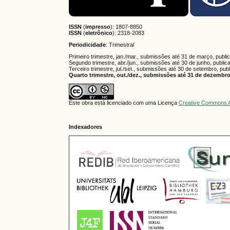
ISSN
(
impresso
): 1807-8850
ISSN
(
eletrônico
):
2318-2083
Periodicidade
: Trimestral
Primeiro trimestre, jan./mar., submissões até 31 de março, publi
Segundo trimestre, abr./jun., submissões até 30 de junho, public
Terceiro trimestre, jul./set., submissões até 30 de setembro, pub
Quarto trimestre, out./dez., submissões até 31 de dezembro,
Este obra está licenciado com uma Licença
Creative Commons A
Indexadores