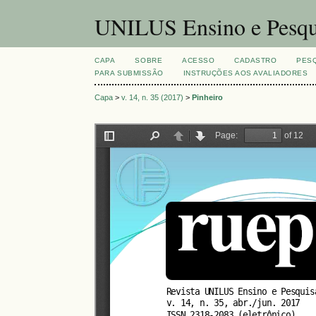
UNILUS Ensino e Pesqu
CAPA
SOBRE
ACESSO
CADASTRO
PES
PARA SUBMISSÃO
INSTRUÇÕES AOS AVALIADORES
Capa
>
v. 14, n. 35 (2017)
>
Pinheiro