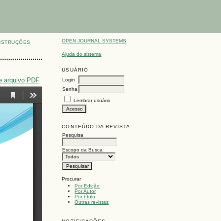
OPEN JOURNAL SYSTEMS
NSTRUÇÕES
Ajuda do sistema
USUÁRIO
e arquivo PDF
Login
Senha
Lembrar usuário
CONTEÚDO DA REVISTA
Pesquisa
Escopo da Busca
Procurar
Por Edição
Por Autor
Por título
Outras revistas