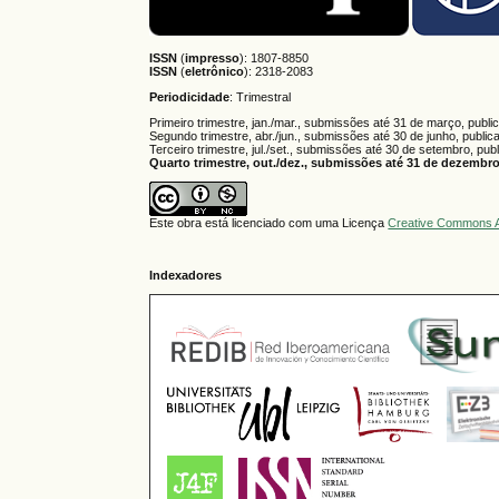
ISSN
(
impresso
): 1807-8850
ISSN
(
eletrônico
):
2318-2083
Periodicidade
: Trimestral
Primeiro trimestre, jan./mar., submissões até 31 de março, publi
Segundo trimestre, abr./jun., submissões até 30 de junho, public
Terceiro trimestre, jul./set., submissões até 30 de setembro, pub
Quarto trimestre, out./dez., submissões até 31 de dezembro,
Este obra está licenciado com uma Licença
Creative Commons A
Indexadores