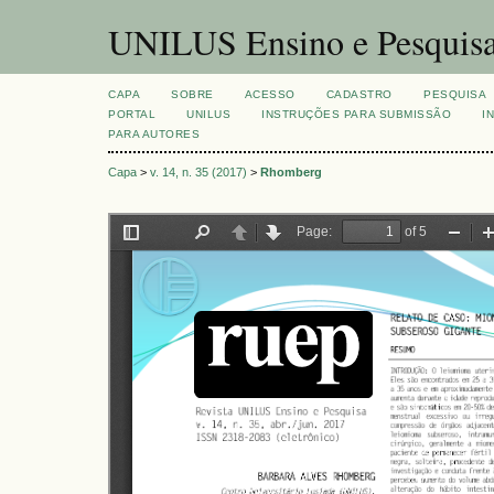
UNILUS Ensino e Pesquis
CAPA
SOBRE
ACESSO
CADASTRO
PESQUISA
PORTAL
UNILUS
INSTRUÇÕES PARA SUBMISSÃO
I
PARA AUTORES
Capa
>
v. 14, n. 35 (2017)
>
Rhomberg