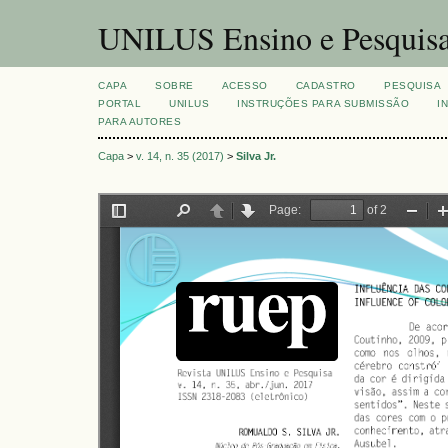
UNILUS Ensino e Pesquis
CAPA
SOBRE
ACESSO
CADASTRO
PESQUISA
PORTAL
UNILUS
INSTRUÇÕES PARA SUBMISSÃO
I
PARA AUTORES
Capa
>
v. 14, n. 35 (2017)
>
Silva Jr.