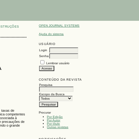
OPEN JOURNAL SYSTEMS
NSTRUÇÕES
Ajuda do sistema
USUÁRIO
Login
Senha
Lembrar usuário
À
CONTEÚDO DA REVISTA
Pesquisa
Escopo da Busca
s taxas de
Procurar
nica competentes
Por Edição
 associada à
Por Autor
de precauções de
Por título
endo o grande
Outras revistas