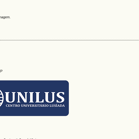
rmagem.
EP