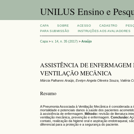
UNILUS Ensino e Pesqu
CAPA
SOBRE
ACESSO
CADASTRO
PES
PARA SUBMISSÃO
INSTRUÇÕES AOS AVALIADORES
Capa
>
v. 14, n. 35 (2017)
>
Araújo
ASSISTÊNCIA DE ENFERMAGEM
VENTILAÇÃO MECÂNICA
Márcia Palhares Araújo, Evelyn Angela Oliveira Souza, Valéria C
Resumo
A Pneumonia Associada à Ventilação Mecânica é considerada a in
mortalidade e potenciais danos à saúde dos pacientes acometid
à assistência de enfermagem.
Método:
revisão de literatura i
ventilação mecânica, prevenção e enfermagem.
Conclusão:
Açõ
contato, realização da higiene oral e aspiração endotraqueal, s
diferencial para a proteção e a segurança do paciente.