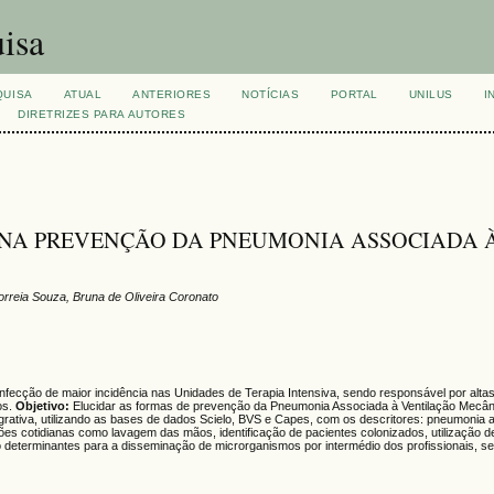
isa
QUISA
ATUAL
ANTERIORES
NOTÍCIAS
PORTAL
UNILUS
I
DIRETRIZES PARA AUTORES
 NA PREVENÇÃO DA PNEUMONIA ASSOCIADA 
orreia Souza, Bruna de Oliveira Coronato
fecção de maior incidência nas Unidades de Terapia Intensiva, sendo responsável por alta
os.
Objetivo:
Elucidar as formas de prevenção da Pneumonia Associada à Ventilação Mecâ
ntegrativa, utilizando as bases de dados Scielo, BVS e Capes, com os descritores: pneumonia
es cotidianas como lavagem das mãos, identificação de pacientes colonizados, utilização 
ão determinantes para a disseminação de microrganismos por intermédio dos profissionais, s