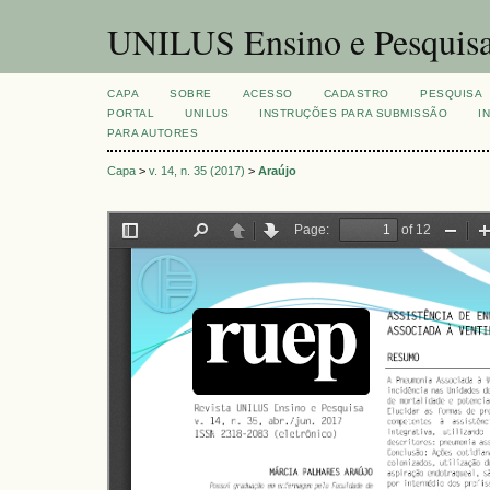
UNILUS Ensino e Pesquis
CAPA
SOBRE
ACESSO
CADASTRO
PESQUISA
PORTAL
UNILUS
INSTRUÇÕES PARA SUBMISSÃO
I
PARA AUTORES
Capa
>
v. 14, n. 35 (2017)
>
Araújo