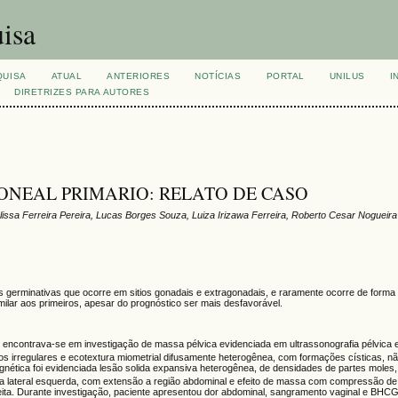
isa
QUISA
ATUAL
ANTERIORES
NOTÍCIAS
PORTAL
UNILUS
I
DIRETRIZES PARA AUTORES
NEAL PRIMARIO: RELATO DE CASO
ssa Ferreira Pereira, Lucas Borges Souza, Luiza Irizawa Ferreira, Roberto Cesar Nogueira
erminativas que ocorre em sitios gonadais e extragonadais, e raramente ocorre de forma 
milar aos primeiros, apesar do prognóstico ser mais desfavorável.
, encontrava-se em investigação de massa pélvica evidenciada em ultrassonografia pélvica e
os irregulares e ecotextura miometrial difusamente heterogênea, com formações císticas, n
nética foi evidenciada lesão solida expansiva heterogênea, de densidades de partes moles
ca lateral esquerda, com extensão a região abdominal e efeito de massa com compressão de
ireita. Durante investigação, paciente apresentou dor abdominal, sangramento vaginal e BHC