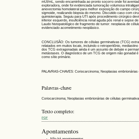
mUI/mL, sendo encaminhada ao pronto socorro onde foi aventado 
exploradora, onde foi evidenciada tumoração volumosa intraliga
anexectomia homolateral para melhor exposição do campo cirúrgic
sigmoide, realizando biopsia do mesmo. Discutido caso com ciru
quimioterapia. Seguiu para UTI após procedimento cirúrgico d
inferior esquerdo, insuficiência renal aguda pós renal e sepse de
Laudo histopatológico de fragmento de tumor: neoplasia de célula
evidenciado acometimento neoplásico.
CONCLUSÃO: Os tumores de células germinativas (TCG) extra
relatados em muitos locais, incluindo o retroperitônio, mediastino
dos TCG extragonadais ainda é um assunto de debate e permane
metástases. O diagnóstico de um TCG de origem não gonadal é p
como sítio primário.
PALAVRAS-CHAVES: Coriocarcinoma; Neoplasias embrionárias de 
Palavras-chave
Coriocarcinoma; Neoplasias embrionárias de células germinativas
Texto completo:
PDF
Apontamentos
Não há apontamentos.