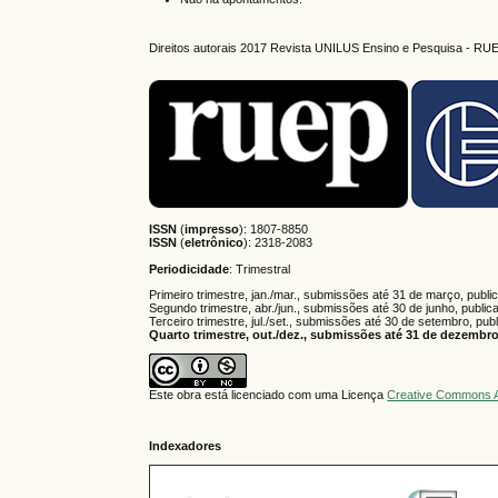
Direitos autorais 2017 Revista UNILUS Ensino e Pesquisa - RU
ISSN
(
impresso
): 1807-8850
ISSN
(
eletrônico
):
2318-2083
Periodicidade
: Trimestral
Primeiro trimestre, jan./mar., submissões até 31 de março, publi
Segundo trimestre, abr./jun., submissões até 30 de junho, public
Terceiro trimestre, jul./set., submissões até 30 de setembro, pub
Quarto trimestre, out./dez., submissões até 31 de dezembro,
Este obra está licenciado com uma Licença
Creative Commons A
Indexadores