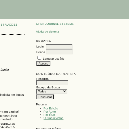
OPEN JOURNAL SYSTEMS
NSTRUÇÕES
Ajuda do sistema
USUÁRIO
Login
Senha
Lembrar usuário
 Junior
CONTEÚDO DA REVISTA
Pesquisa
Escopo da Busca
isolada em locais
Procurar
Por Edição
 transvaginal
Por Autor
Por título
ão possuindo
Outras revistas
, medindo
 estruturas
G:47.457,55