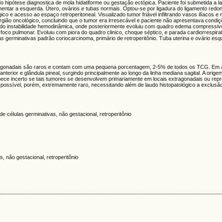
hipótese diagnostica de mola hidatiforme ou gestação ectópica. Paciente foi submetida a l
mentar a esquerda. Útero, ovários e tubas normais. Optou-se por ligadura do ligamento redo
o e acesso ao espaço retroperitoneal. Visualizado tumor friável infiltrando vasos ilíacos e
rgião oncológico, concluindo que o tumor era irresecável e paciente não apresentava condiç
evido instabilidade hemodinâmica, onde posteriormente evoluiu com quadro edema compress
 foco pulmonar. Evoluiu com piora do quadro clinico, choque séptico, e parada cardiorrespirató
s germinativas padrão coriocarcinoma, primário de retroperitônio. Tuba uterina e ovário esqu
gonadais são raros e contam com uma pequena porcentagem, 2-5% de todos os TCG. Em a
 anterior e glândula pineal, surgindo principalmente ao longo da linha mediana sagital. A orige
ce incerto se tais tumores se desenvolvem primariamente em locais extragonadais ou rep
ossível, porém, extremamente raro, necessitando além de laudo histopatológico a exclusã
células germinativas, não gestacional, retroperitônio
, não gestacional, retroperitônio