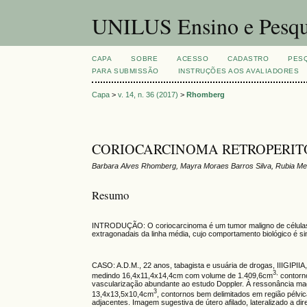
UNILUS Ensino e Pesqu
CAPA
SOBRE
ACESSO
CADASTRO
PES
PARA SUBMISSÃO
INSTRUÇÕES AOS AVALIADORES
Capa
>
v. 14, n. 36 (2017)
>
Rhomberg
CORIOCARCINOMA RETROPERITO
Barbara Alves Rhomberg, Mayra Moraes Barros Silva, Rubia Meli
Resumo
INTRODUÇÃO: O coriocarcinoma é um tumor maligno de células g
extragonadais da linha média, cujo comportamento biológico é si
CASO: A.D.M., 22 anos, tabagista e usuária de drogas, IIIGIPIIA
3,
medindo 16,4x11,4x14,4cm com volume de 1.409,6cm
contorn
vascularização abundante ao estudo Doppler. À ressonância mag
3
13,4x13,5x10,4cm
, contornos bem delimitados em região pélvi
adjacentes. Imagem sugestiva de útero afilado, lateralizado a d