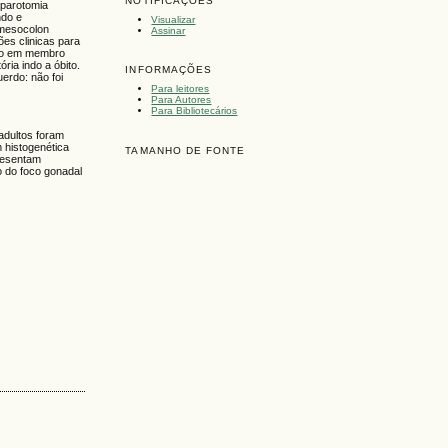
NOTIFICAÇÕES
aparotomia
ndo e
Visualizar
 mesocolon
Assinar
ões clinicas para
ivo em membro
ria indo a óbito.
INFORMAÇÕES
erdo: não foi
Para leitores
Para Autores
Para Bibliotecários
dultos foram
m histogenética
TAMANHO DE FONTE
resentam
o do foco gonadal