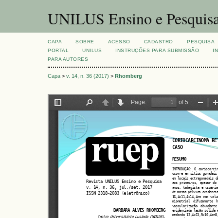
UNILUS Ensino e Pesquis
CAPA
SOBRE
ACESSO
CADASTRO
PESQUISA
PORTAL
UNILUS
INSTRUÇÕES PARA SUBMISSÃO
I
PARA AUTORES
Capa
>
v. 14, n. 36 (2017)
>
Rhomberg