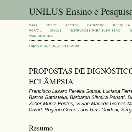
UNILUS Ensino e Pesquis
CAPA
SOBRE
ACESSO
CADASTRO
PESQUISA
PORTAL
UNILUS
INSTRUÇÕES PARA SUBMISSÃO
I
PARA AUTORES
Capa
>
v. 14, n. 36 (2017)
>
Sousa
PROPOSTAS DE DIGNÓSTICO
ECLÂMPSIA
Francisco Lazaro Pereira Sousa, Luciana Ferre
Barros Battistella, Bárbarah Silveira Penatti,
Zaher Muniz Pontes, Vivian Macedo Gomes Ma
David, Rogério Gomes dos Reis Guidoni, Sérgi
Resumo