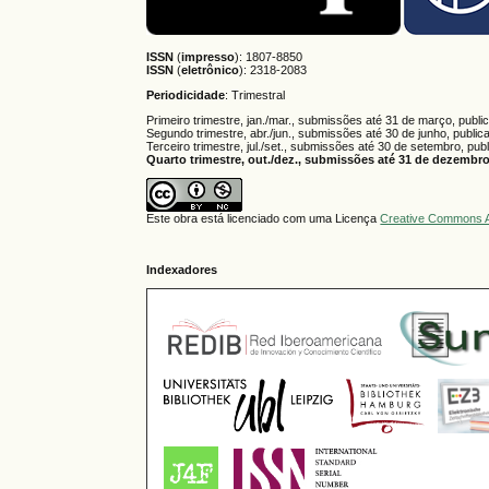
ISSN
(
impresso
): 1807-8850
ISSN
(
eletrônico
):
2318-2083
Periodicidade
: Trimestral
Primeiro trimestre, jan./mar., submissões até 31 de março, publi
Segundo trimestre, abr./jun., submissões até 30 de junho, public
Terceiro trimestre, jul./set., submissões até 30 de setembro, pub
Quarto trimestre, out./dez., submissões até 31 de dezembro,
Este obra está licenciado com uma Licença
Creative Commons A
Indexadores