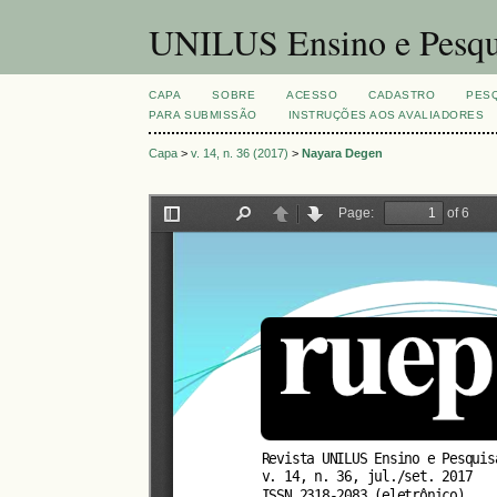
UNILUS Ensino e Pesqu
CAPA
SOBRE
ACESSO
CADASTRO
PES
PARA SUBMISSÃO
INSTRUÇÕES AOS AVALIADORES
Capa
>
v. 14, n. 36 (2017)
>
Nayara Degen