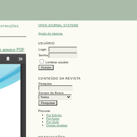
OPEN JOURNAL SYSTEMS
NSTRUÇÕES
Ajuda do sistema
USUÁRIO
e arquivo PDF
Login
Senha
Lembrar usuário
CONTEÚDO DA REVISTA
Pesquisa
Escopo da Busca
Procurar
Por Edição
Por Autor
Por título
Outras revistas