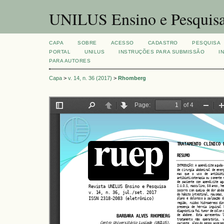
UNILUS Ensino e Pesquis
CAPA
SOBRE
ACESSO
CADASTRO
PESQUISA
PORTAL
UNILUS
INSTRUÇÕES PARA SUBMISSÃO
I
PARA AUTORES
Capa
>
v. 14, n. 36 (2017)
>
Rhomberg