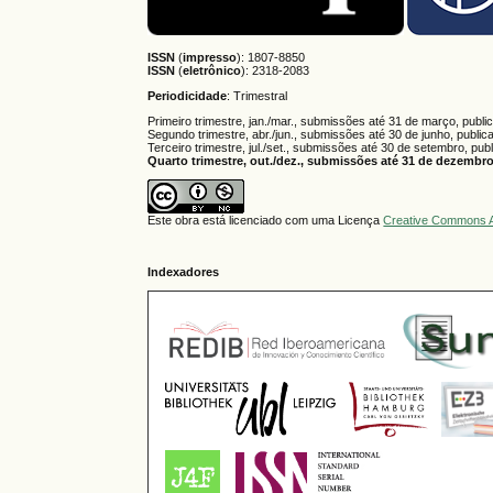
ISSN
(
impresso
): 1807-8850
ISSN
(
eletrônico
):
2318-2083
Periodicidade
: Trimestral
Primeiro trimestre, jan./mar., submissões até 31 de março, publi
Segundo trimestre, abr./jun., submissões até 30 de junho, public
Terceiro trimestre, jul./set., submissões até 30 de setembro, pub
Quarto trimestre, out./dez., submissões até 31 de dezembro,
Este obra está licenciado com uma Licença
Creative Commons A
Indexadores