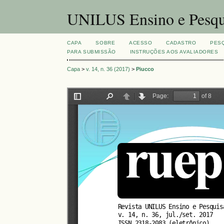
UNILUS Ensino e Pesqu
CAPA
SOBRE
ACESSO
CADASTRO
PES
PARA SUBMISSÃO
INSTRUÇÕES AOS AVALIADORES
Capa
>
v. 14, n. 36 (2017)
>
Piucco