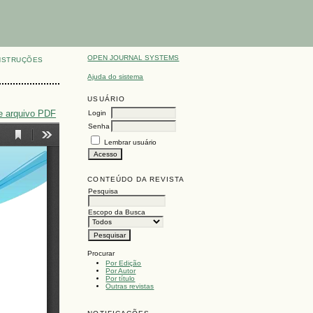
OPEN JOURNAL SYSTEMS
NSTRUÇÕES
Ajuda do sistema
USUÁRIO
e arquivo PDF
Login
Senha
Lembrar usuário
CONTEÚDO DA REVISTA
Pesquisa
Escopo da Busca
Procurar
Por Edição
Por Autor
Por título
Outras revistas