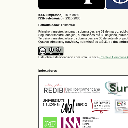
ISSN
(
impresso
): 1807-8850
ISSN
(
eletrônico
):
2318-2083
Periodicidade
: Trimestral
Primeiro trimestre, jan./mar., submissões até 31 de março, publi
Segundo trimestre, abr./jun., submissões até 30 de junho, public
Terceiro trimestre, jul./set., submissões até 30 de setembro, pub
Quarto trimestre, out./dez., submissões até 31 de dezembro,
Este obra está licenciado com uma Licença
Creative Commons A
Indexadores