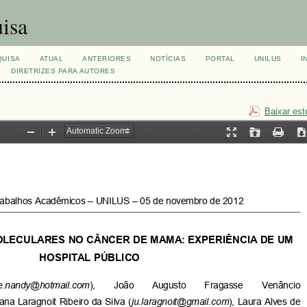
isa
QUISA
ATUAL
ANTERIORES
NOTÍCIAS
PORTAL
UNILUS
I
DIRETRIZES PARA AUTORES
Baixar est