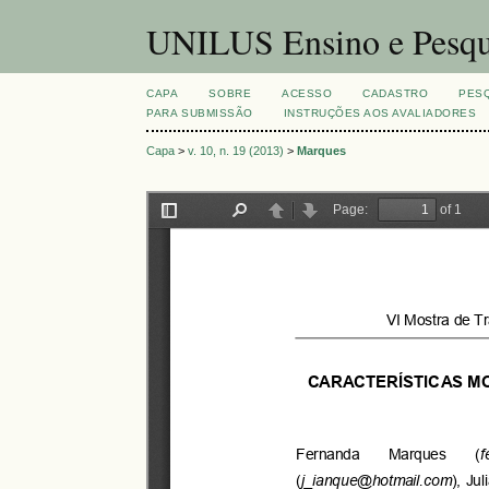
UNILUS Ensino e Pesqu
CAPA
SOBRE
ACESSO
CADASTRO
PES
PARA SUBMISSÃO
INSTRUÇÕES AOS AVALIADORES
Capa
>
v. 10, n. 19 (2013)
>
Marques