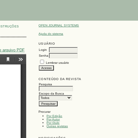
OPEN JOURNAL SYSTEMS
NSTRUÇÕES
Ajuda do sistema
USUÁRIO
e arquivo PDF
Login
Senha
Lembrar usuário
CONTEÚDO DA REVISTA
Pesquisa
Escopo da Busca
Procurar
Por Edição
Por Autor
Por título
Outras revistas