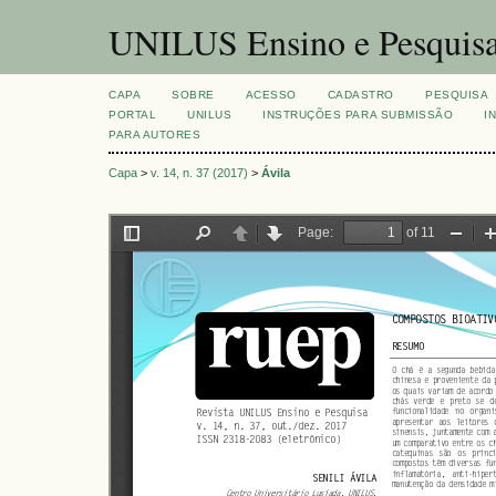
UNILUS Ensino e Pesquis
CAPA
SOBRE
ACESSO
CADASTRO
PESQUISA
PORTAL
UNILUS
INSTRUÇÕES PARA SUBMISSÃO
I
PARA AUTORES
Capa
>
v. 14, n. 37 (2017)
>
Ávila